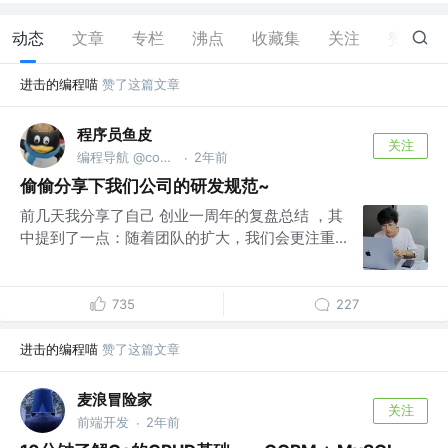
动态
文章
专栏
沸点
收藏集
关注
赞
10
进击的编程喵
赞了这篇文章
程序员鱼皮
关注
编程导航 @codefather.cn
2年前
·
偷偷分享下我们公司的研发规范~
前几天我分享了自己 创业一周年的复盘总结 ，其
中提到了一点：随着团队的扩大，我们会更注重...
735
227
进击的编程喵
赞了这篇文章
麦浪冒险家
关注
前端开发
2年前
·