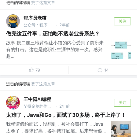
进击的编程喵
赞了这篇文章
程序员老猫
关注
公众号：程序员老猫
2年前
·
做完这五件事，还怕吃不透老业务系统？
故事 接二连三地背锅让小猫的内心受到了前所未
有的打击。这也是他职业生涯中的第一次。感兴
趣...
79
14
进击的编程喵
赞了这篇文章
王中阳AI编程
关注
🏅掘金签约作者 @后端就业陪跑训练营
2年前
·
太难了，Java和Go，面试了30多场，终于上岸了！
我就请假约面试，没想到，被社会毒打了，Java
太卷了，要求好高，各种拷打底层。后来想请假...