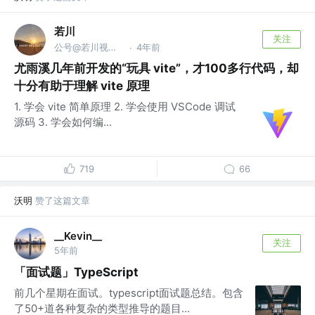
若川
关注
公号@若川视野，源码共读！@vx ruochuan02 参与
4年前
·
尤雨溪几年前开发的“玩具 vite”，才100多行代码，却
十分有助于理解 vite 原理
1. 学会 vite 简单原理 2. 学会使用 VSCode 调试
源码 3. 学会如何编...
719
66
沃明
赞了这篇文章
__Kevin__
关注
5年前
「面试题」TypeScript
前几个星期在面试。typescript面试题总结。包含
了50+道各种复杂的类型推导的题目...