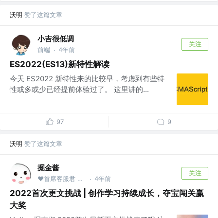
沃明
赞了这篇文章
小吉很低调
关注
前端
4年前
·
ES2022(ES13)新特性解读
今天 ES2022 新特性来的比较早，考虑到有些特
性或多或少已经提前体验过了。 这里讲的...
97
9
沃明
赞了这篇文章
掘金酱
关注
❤首席客服君 @掘金
4年前
·
2022首次更文挑战 | 创作学习持续成长，夺宝闯关赢
大奖