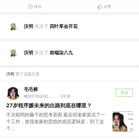
评论
点赞
沃明
关注了
四叶草会开花
沃明
关注了
前端柒八九
沃明
赞了这篇文章
毛毛裤
关注
螺丝拧得好程序员
2年前
·
27岁程序媛未来的出路到底在哪里？
不太聪明的脑子的思考原因 最近回老家面试了一
个工作，发现老家的思想的底层逻辑是：到了这
个...