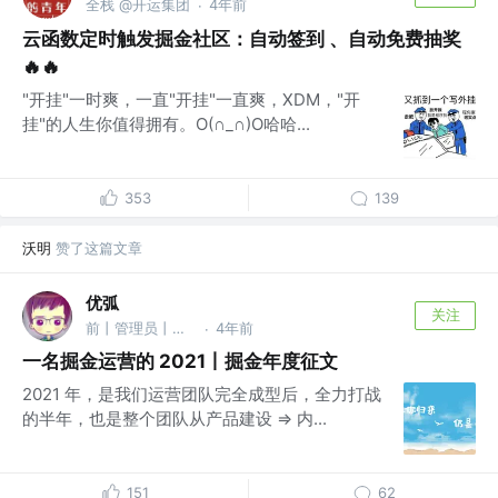
全栈 @开运集团
4年前
·
云函数定时触发掘金社区：自动签到 、自动免费抽奖
🔥🔥
"开挂"一时爽，一直"开挂"一直爽，XDM，"开
挂"的人生你值得拥有。O(∩_∩)O哈哈...
353
139
沃明
赞了这篇文章
优弧
关注
前丨管理员丨首席客服君丨运营负责人 @掘金
4年前
·
一名掘金运营的 2021丨掘金年度征文
2021 年，是我们运营团队完全成型后，全力打战
的半年，也是整个团队从产品建设 => 内...
151
62