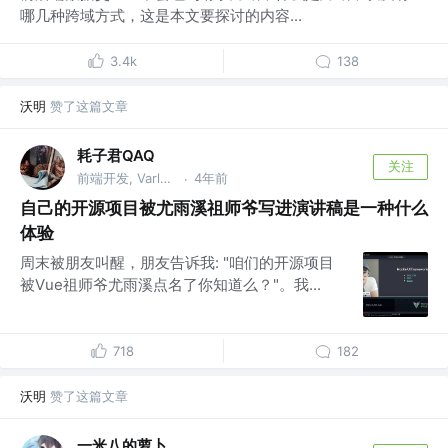
哪几种跨域方式，这是本文要探讨的内容...
3.4k
138
沃明
赞了这篇文章
耗子君QAQ
关注
前端开发, Varlet @无锡某公司
4年前
·
自己的开源项目被尤雨溪祖师爷写进演讲稿是一种什么
体验
周末被朋友叫醒，朋友告诉我: "咱们的开源项目
被Vue祖师爷尤雨溪点名了你知道么？"。我...
718
182
沃明
赞了这篇文章
一米八的萝卜