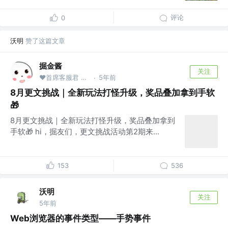
评论
0
沃明
赞了这篇文章
掘金酱
关注
❤首席客服君 @掘金
5年前
·
8月更文挑战｜全新玩法打怪升级，奖品叠加拿到手软
🎁
8月更文挑战｜全新玩法打怪升级，奖品叠加拿到
手软🎁 hi，掘友们，更文挑战活动第2期来...
153
536
沃明
关注
5年前
Web浏览器的事件类型——手势事件