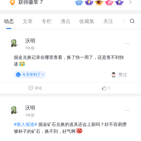
获得徽章 7
动态
文章
专栏
沸点
收藏集
关注
赞
53
沃明
1年前
掘金兑换记录在哪里查看，换了快一周了，还是查不到快
递
赞过
今天学到了
评论
1
沃明
1年前
#新人报道#
掘金矿石兑换的道具还会上新吗？好不容易攒
够杯子的矿石，换不到，好气啊