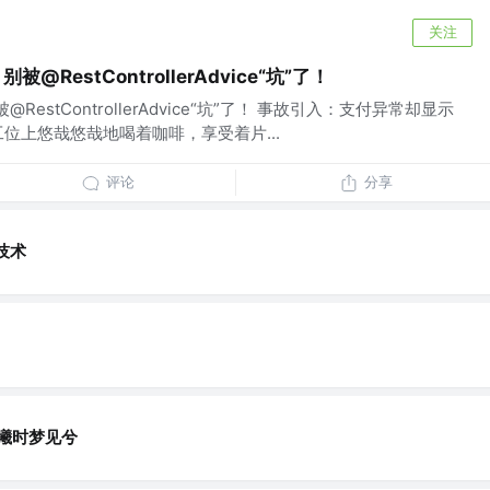
关注
别被@RestControllerAdvice“坑”了！
被@RestControllerAdvice“坑”了！ 事故引入：支付异常却显示
位上悠哉悠哉地喝着咖啡，享受着片...
评论
分享
技术
晨曦时梦见兮