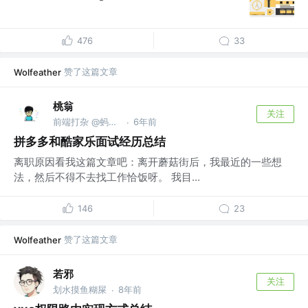
476
33
赞了这篇文章
Wolfeather
桃翁
关注
前端打杂 @蚂蚁集团
6年前
·
拼多多和酷家乐面试经历总结
离职原因看我这篇文章吧：离开蘑菇街后，我最近的一些想
法，然后不得不去找工作恰饭呀。 我目...
146
23
赞了这篇文章
Wolfeather
若邪
关注
划水摸鱼糊屎
8年前
·