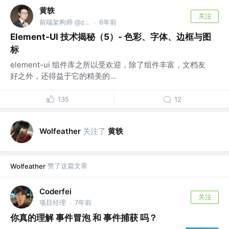
黄轶
关注
前端架构师 @zoom.us
6年前
·
Element-UI 技术揭秘（5）- 色彩、字体、边框与图
标
element-ui 组件库之所以受欢迎，除了组件丰富，文档友
好之外，还得益于它的精美的...
135
12
关注了
黄轶
Wolfeather
赞了这篇文章
Wolfeather
Coderfei
关注
项目经理
7年前
·
你真的理解 事件冒泡 和 事件捕获 吗？