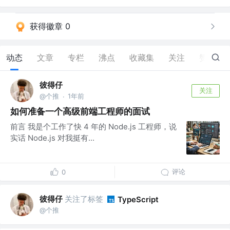
获得徽章 0
动态
文章
专栏
沸点
收藏集
关注
赞
5
彼得仔
关注
@个推
1年前
·
如何准备一个高级前端工程师的面试
前言 我是个工作了快 4 年的 Node.js 工程师，说
实话 Node.js 对我挺有...
评论
0
彼得仔
关注了标签
TypeScript
@个推