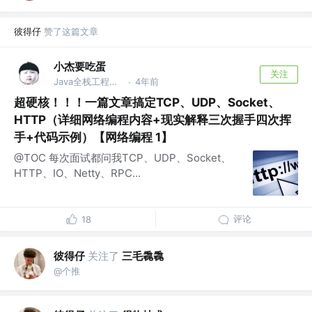
彼得仔
赞了这篇文章
小杰要吃蛋
关注
Java全栈工程师 @神州电商
4年前
·
超硬核！！！一篇文章搞定TCP、UDP、Socket、
HTTP（详细网络编程内容+现实解释三次握手四次挥
手+代码示例）【网络编程 1】
@TOC 每次面试都问我TCP、UDP、Socket、
HTTP、IO、Netty、RPC...
评论
18
彼得仔
关注了
三毛毳毳
@个推