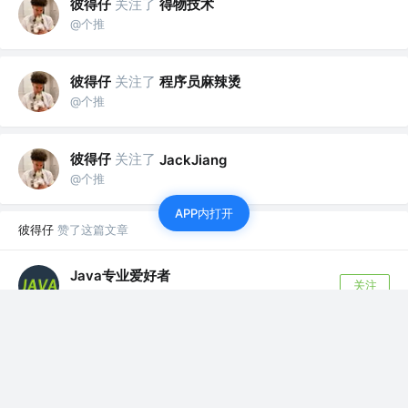
彼得仔
关注了
得物技术
@个推
彼得仔
关注了
程序员麻辣烫
@个推
彼得仔
关注了
JackJiang
@个推
APP内打开
彼得仔
赞了这篇文章
Java专业爱好者
关注
5年前
无敌！阿里p8大佬强推的这款IDEA高效插件，检测代
码漏洞一键修复
今日分享开始啦，请大家多多指教~ 这篇文章主
要讲述Idea的Debug的一些基本知识和常...