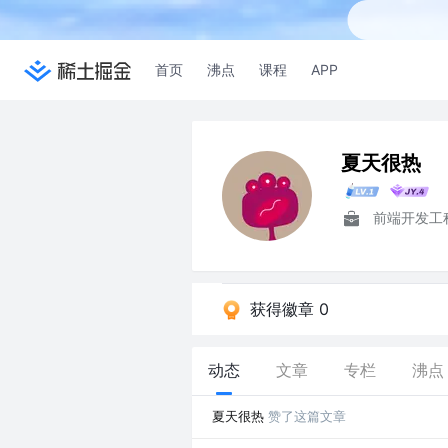
首页
沸点
课程
APP
夏天很热
前端开发工
获得徽章 0
动态
文章
专栏
沸点
夏天很热
赞了这篇文章