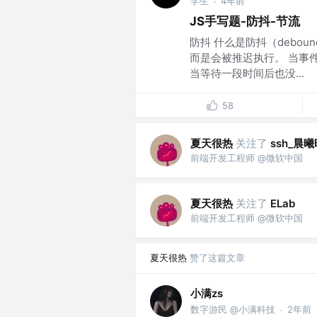
学生
4年前
·
JS手写题-防抖-节流
防抖 什么是防抖（debo
而是会被推迟执行。 当事
当等待一段时间后也没...
58
夏天很热
关注了
ssh_晨
前端开发工程师 @微软中国
夏天很热
关注了
ELab
前端开发工程师 @微软中国
夏天很热
赞了这篇文章
小满zs
数字游民 @小满科技
2年前
·