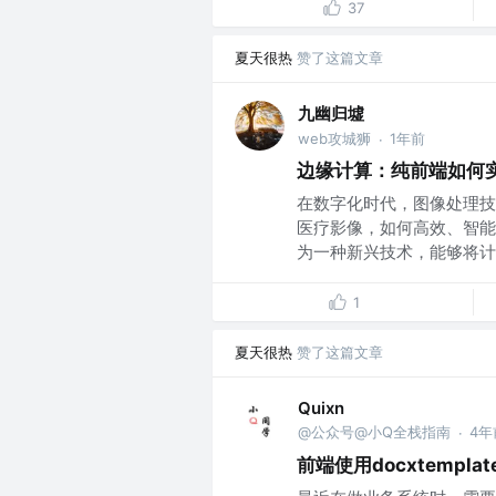
37
夏天很热
赞了这篇文章
九幽归墟
web攻城狮
1年前
·
边缘计算：纯前端如何
在数字化时代，图像处理技
医疗影像，如何高效、智能
为一种新兴技术，能够将计算
1
夏天很热
赞了这篇文章
Quixn
@公众号@小Q全栈指南
4年
·
前端使用docxtempla