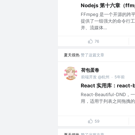
Nodejs 第十六章（ffm
FFmpeg 是一个开源
提供了一组强大的命令行工
并、流媒体...
76
夏天很热
赞了这篇文章
荷包蛋卷
前端开发 @杭州
5年前
·
React 实用库：react-be
React-Beautiful
用，适用于列表之间拖拽的
59
夏天很热
赞了这篇文章