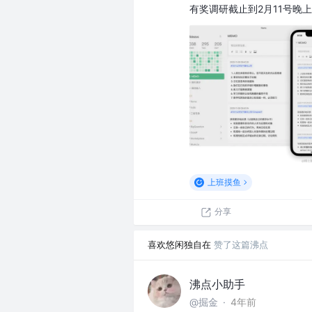
有奖调研截止到2月11号晚
上班摸鱼
分享
喜欢悠闲独自在
赞了这篇沸点
沸点小助手
@掘金
·
4年前