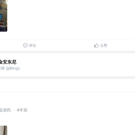
评论
点赞
金安东尼
 @Bingo
业游民
·
4年前