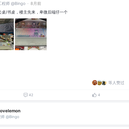
师 @Bingo
·
8月前
公桌/书桌，楼主先来，卑微后端仔一个
等人赞过
42
4
llovelemon
 @Bingo