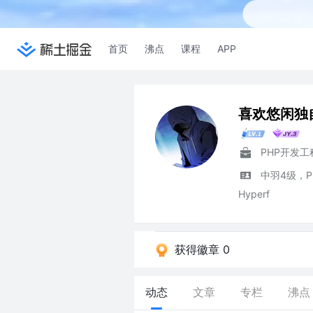
首页
沸点
课程
APP
喜欢悠闲独
中羽4级，PHP
Hyperf
获得徽章 0
动态
文章
专栏
沸点