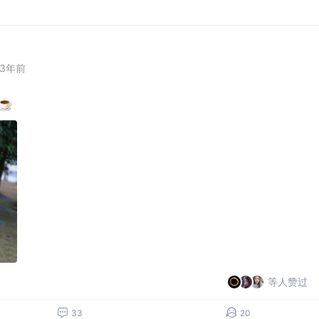
3年前
等人赞过
33
20