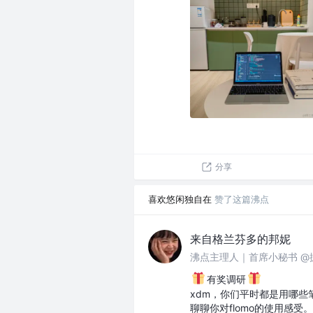
分享
喜欢悠闲独自在
赞了这篇沸点
来自格兰芬多的邦妮
沸点主理人｜首席小秘书 @
有奖调研
xdm，你们平时都是用哪些笔
聊聊你对flomo的使用感