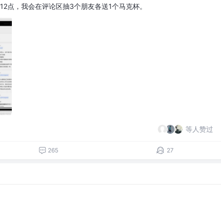
上12点，我会在评论区抽3个朋友各送1个马克杯。
等人赞过
265
27