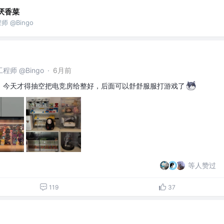
厌香菜
 @Bingo
师 @Bingo
·
6月前
，今天才得抽空把电竞房给整好，后面可以舒舒服服打游戏了
等人赞过
119
37