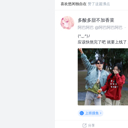
喜欢悠闲独自在
赞了这篇沸点
多酸多甜不加香菜
阿巴阿巴 @阿巴阿巴阿巴
·
(^._.^)ﾉ
应该快熬完了吧 就要上线了
上班摸鱼
分享