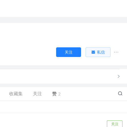
关注
私信
收藏集
关注
赞
2
关注