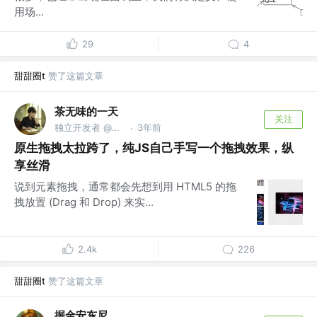
用场...
29
4
甜甜圈t
赞了这篇文章
茶无味的一天
关注
独立开发者 @迅排
3年前
·
原生拖拽太拉跨了，纯JS自己手写一个拖拽效果，纵
享丝滑
说到元素拖拽，通常都会先想到用 HTML5 的拖
拽放置 (Drag 和 Drop) 来实...
2.4k
226
甜甜圈t
赞了这篇文章
掘金安东尼