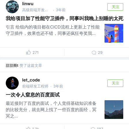
linwu
关注
高级前端开发工程师 @腾讯
3年前
·
我给项目加了性能守卫插件，同事叫我晚上别睡的太死
引言 给组内的项目都在CICD流程上更新上了性能
守卫插件，效果也还不错，同事还疯狂夸奖我...
271
29
甜甜圈t
赞了这篇文章
let_code
关注
前端研发工程师
3年前
·
一次令人窒息的百度面试
最近接到了百度的面试，个人觉得基础知识准备
的比较充分，就去网上找了一些百度的面经，冥
冥之...