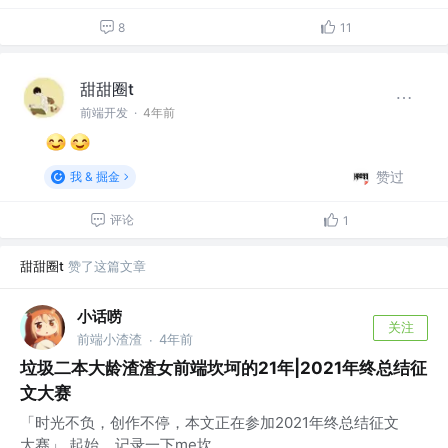
8
11
甜甜圈t
前端开发
·
4年前
赞过
我 & 掘金
评论
1
甜甜圈t
赞了这篇文章
小话唠
关注
前端小渣渣
4年前
·
垃圾二本大龄渣渣女前端坎坷的21年|2021年终总结征
文大赛
「时光不负，创作不停，本文正在参加2021年终总结征文
大赛」 起始 记录一下me坎...