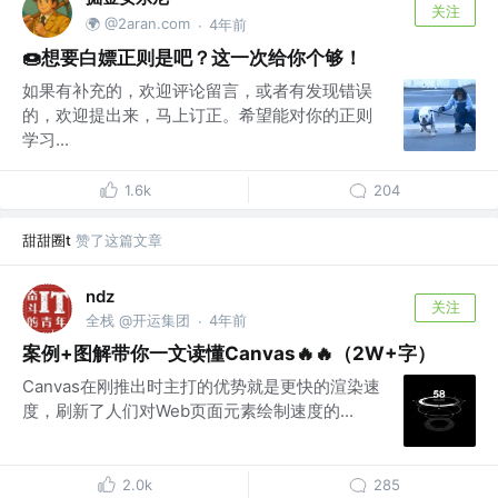
关注
🌍 @2aran.com
4年前
·
🍩想要白嫖正则是吧？这一次给你个够！
如果有补充的，欢迎评论留言，或者有发现错误
的，欢迎提出来，马上订正。希望能对你的正则
学习...
1.6k
204
甜甜圈t
赞了这篇文章
ndz
关注
全栈 @开运集团
4年前
·
案例+图解带你一文读懂Canvas🔥🔥（2W+字）
Canvas在刚推出时主打的优势就是更快的渲染速
度，刷新了人们对Web页面元素绘制速度的...
2.0k
285