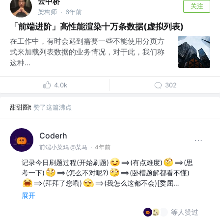
云中桥
关注
架构师
6年前
·
「前端进阶」高性能渲染十万条数据(虚拟列表)
在工作中，有时会遇到需要一些不能使用分页方
式来加载列表数据的业务情况，对于此，我们称
这种...
4.0k
302
甜甜圈t
赞了这篇沸点
Coderh
前端小菜鸡 @某马
·
4年前
记录今日刷题过程(开始刷题)
==>(有点难度)
==>(思
考一下)
==>(怎么不对呢?)
==>(卧槽题解都看不懂)
==>(拜拜了您嘞)
==>(我怎么这都不会)[委屈…
展开
等人赞过