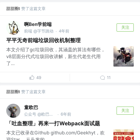
甜甜圈t
赞了这篇文章
啊Ben学前端
关注
前端 @字节跳动
4年前
·
平平无奇前端垃圾回收机制整理
本文介绍了gc垃圾回收，其涵盖的算法有哪些，
v8层面分代式垃圾回收讲解，新生代老生代用
了...
49
11
甜甜圈t
赞了这篇文章
童欧巴
关注
公众号 @欧巴聊AI
6年前
·
「吐血整理」再来一打Webpack面试题
本文已收录在Github github.com/Geekhyt，欢
迎Star。 从头发的...