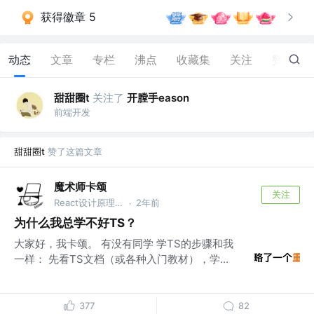
获得徽章 5
动态
文章
专栏
沸点
收藏集
关注
赞
358
甜甜圈t
关注了
开膛手eason
前端开发
甜甜圈t
赞了这篇文章
魔术师卡颂
关注
React设计原理 作者 @裸辞前是前端｜自由职业3年
2年前
·
为什么我总学不好TS？
大家好，我卡颂。 有没有同学 学TS的步骤和我
一样： 先看TS文档（或各种入门教材），学...
377
82