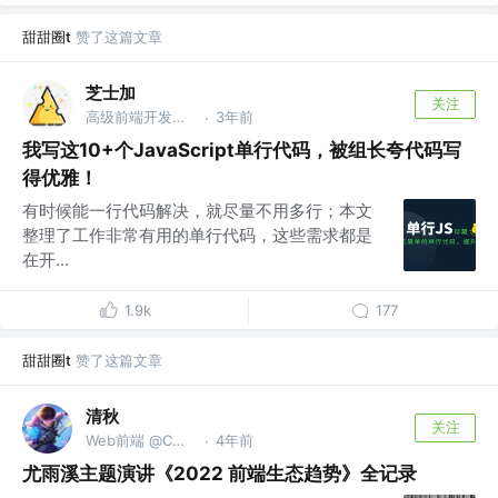
甜甜圈t
赞了这篇文章
芝士加
关注
高级前端开发工程师
3年前
·
我写这10+个JavaScript单行代码，被组长夸代码写
得优雅！
有时候能一行代码解决，就尽量不用多行；本文
整理了工作非常有用的单行代码，这些需求都是
在开...
1.9k
177
甜甜圈t
赞了这篇文章
清秋
关注
Web前端 @CMBC
4年前
·
尤雨溪主题演讲《2022 前端生态趋势》全记录