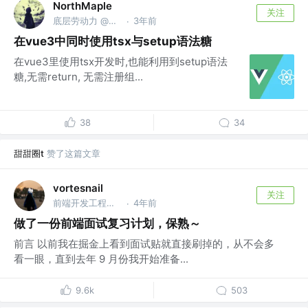
NorthMaple
关注
底层劳动力 @底层公司
3年前
·
在vue3中同时使用tsx与setup语法糖
在vue3里使用tsx开发时,也能利用到setup语法
糖,无需return, 无需注册组...
38
34
甜甜圈t
赞了这篇文章
vortesnail
关注
前端开发工程师 @emm
4年前
·
做了一份前端面试复习计划，保熟～
前言 以前我在掘金上看到面试贴就直接刷掉的，从不会多
看一眼，直到去年 9 月份我开始准备...
9.6k
503