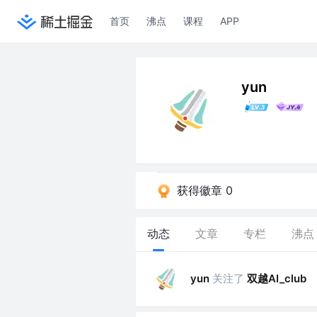
首页
沸点
课程
APP
yun
获得徽章 0
动态
文章
专栏
沸点
关注了
双越AI_club
yun