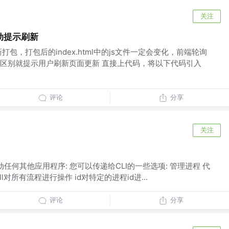
关注
动提示刷新
包，打包后的index.html中的js文件一定会变化，前端轮询
区别就提示用户刷新页面更新 直接上代码，将以下代码引入
评论
分享
关注
目
任何其他应用程序: 您可以传递给CLI的一些选项: 管理进程 代
all对所有流程进行操作 id对特定的进程id进...
评论
分享