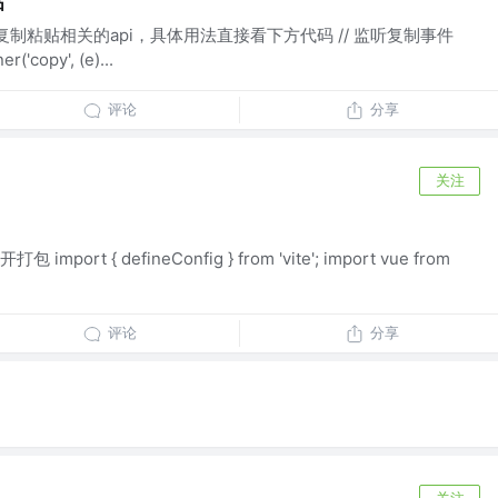
贴
一套复制粘贴相关的api，具体用法直接看下方代码 // 监听复制事件
('copy', (e)...
评论
分享
关注
rt { defineConfig } from 'vite'; import vue from
评论
分享
关注