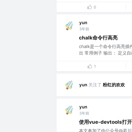
0
yun
3年前
chalk命令行高亮
chalk是一个命令行高亮插件 官方
出 常用例子 输出： 定义自己
1
关注了
粉红的欢欢
yun
yun
3年前
使用vue-devtools
本文参加了由公众号@若川