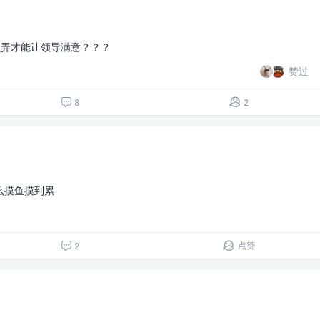
么弄才能让领导满意？？？
赞过
8
2
么摸鱼摸到累
点赞
2