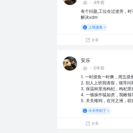
. @.
·
4年前
有个问题,工位在过道旁，
解决xdm
上班摸鱼
分享
安乐
. @.
·
5年前
1. 一时摸鱼一时爽，周五摸
2. 别人上班我请假，领导问
3. 保温杯里泡枸杞，枸杞
4. 一顿操作猛如虎，我瞅
5. 关关雎鸠，在河之洲，
今天学到了
分享