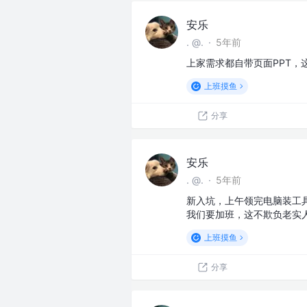
安乐
. @.
·
5年前
上家需求都自带页面PPT
上班摸鱼
分享
安乐
. @.
·
5年前
新入坑，上午领完电脑装工
我们要加班，这不欺负老实
上班摸鱼
分享