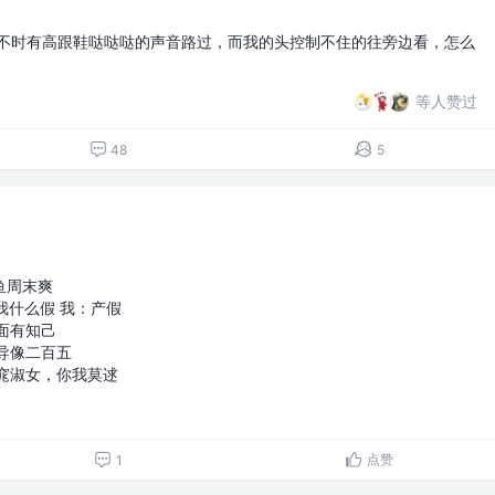
时不时有高跟鞋哒哒哒的声音路过，而我的头控制不住的往旁边看，怎么
等人赞过
48
5
鱼周末爽
我什么假 我：产假
里面有知己
领导像二百五
窈窕淑女，你我莫逑
点赞
1