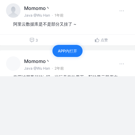
Momomo丶
Java @Wu Han
·
1年前
阿里云数据库是不是部分又挂了 ~
点赞
3
APP内打开
Momomo丶
Java @Wu Han
·
2年前
有用过屏幕灯的jy吗，这玩意有效果不，配的显示器原本
是打游戏的，但是有时候会用来学习办公，看屏幕久了会
不舒服，不知道价格屏幕灯能不能改善。
赞过
上班摸鱼
14
2
Momomo丶