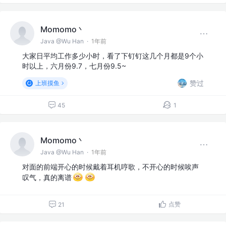
Momomo丶
Java @Wu Han
·
1年前
大家日平均工作多少小时，看了下钉钉这几个月都是9个小
时以上，六月份9.7，七月份9.5~
赞过
上班摸鱼
45
1
Momomo丶
Java @Wu Han
·
1年前
对面的前端开心的时候戴着耳机哼歌，不开心的时候唉声
叹气，真的离谱
点赞
21