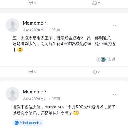
8
2
Momomo丶
Java @Wu Han
·
1年前
五一大概率是宅家里了，玩最后生还者2，第一部刚通关，
还是挺刺激的，之前玩生化4重置版感觉好难，这个难度适
中
赞过
8
2
Momomo丶
Java @Wu Han
·
1年前
请教下各位大佬，cursor pro一个月500次快速请求，超了
以后会变笨吗，还是单纯的变慢？
VibeLaunch