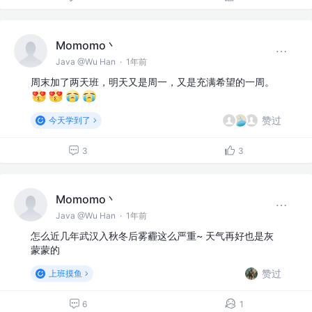
Momomo丶
Java @Wu Han
·
1年前
周末加了两天班，明天又是周一，又是充满希望的一周。
赞过
今天学到了
3
3
Momomo丶
Java @Wu Han
·
1年前
怎么近几年武汉入秋冬后雾霾这么严重~ 天气再好也是灰
蒙蒙的
赞过
上班摸鱼
6
1