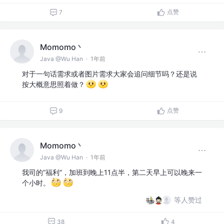
点赞
7
Momomo丶
Java @Wu Han
·
1年前
对于一句话需求或者图片需求大家会追问细节吗？还是说
按大概意思照着做？
点赞
9
Momomo丶
Java @Wu Han
·
1年前
我司的”福利“，加班到晚上11点半，第二天早上可以晚来一
个小时。
等人赞过
38
4