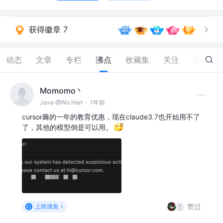
获得徽章 7
动态
文章
专栏
沸点
收藏集
关注
赞
206
Momomo丶
Java @Wu Han
·
1年前
cursor薅的一年的教育优惠，现在claude3.7也开始用不了
了，其他的模型倒是可以用。
赞过
上班摸鱼