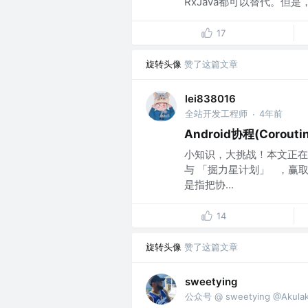
RxJava都可以替代。但是，相
17
旋转头像
赞了这篇文章
lei838016
全站开发工程师
4年前
·
Android协程(Corou
小知识，大挑战！本文正在
与 「掘力星计划」 ，赢取
是指把协...
14
旋转头像
赞了这篇文章
sweetying
公众号 @ sweetying @Akula