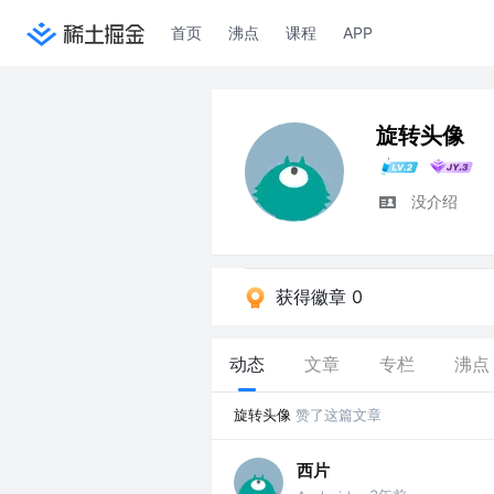
首页
沸点
课程
APP
旋转头像
没介绍
获得徽章 0
动态
文章
专栏
沸点
旋转头像
赞了这篇文章
西片