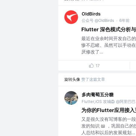
OldBirds
公众号 @OldBirds
6年前
·
Flutter 深色模式分析
最近在业余时间开发自己的
惨不忍睹。虽然可以手动在
厌修改了...
17
旋转头像
赞了这篇文章
多肉葡萄五分糖
Flutter,iOS 攻城🦁️ @阿里巴巴
为你的Flutter应用接入
又是很久没有写博客的一段时
发的知识 📖 ，巩固自
人总结和以后的发展规划...