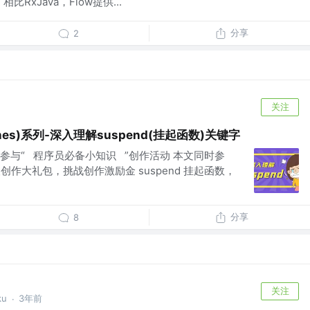
比RxJava，Flow提供...
分享
2
关注
tines)系列-深入理解suspend(挂起函数)关键字
参与“ 程序员必备小知识 ”创作活动 本文同时参
创作大礼包，挑战创作激励金 suspend 挂起函数，
分享
8
关注
ku
3年前
·