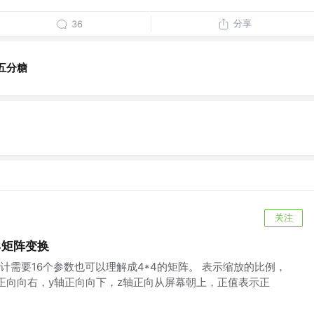
分享
36
五分糖
关注
ix4矩阵变换
计需要16个参数也可以理解成4*4的矩阵。 表示缩放的比例，
x轴正向向右，y轴正向向下，z轴正向从屏幕朝上，正值表示正