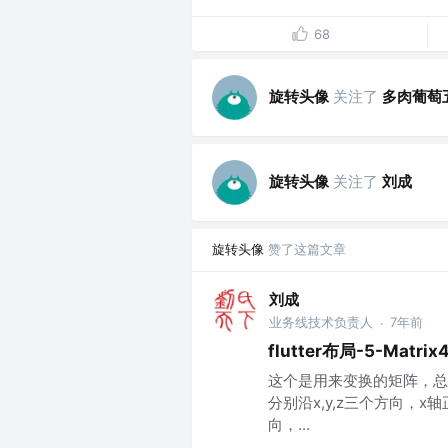
68
旋转头像
关注了
多肉葡萄
旋转头像
关注了
刘成
旋转头像
赞了这篇文章
刘成
业务线技术负责人
7年前
·
flutter布局-5-Matr
这个是用来变换的矩阵，总
分别沿x,y,z三个方向，
向，...