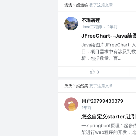
浅浅丶嫣然笑
赞了这篇文章
不瑶碧莲
Java工程师
2年前
·
JFreeChart--Java
Java绘图库JFreeCha
目，项目需求中有涉及到数
析，包括数量、百...
3
浅浅丶嫣然笑
赞了这篇文章
用户29799436379
1年前
怎么自定义starter,
一.springboot原理 1.
架进行web程序的开发，此