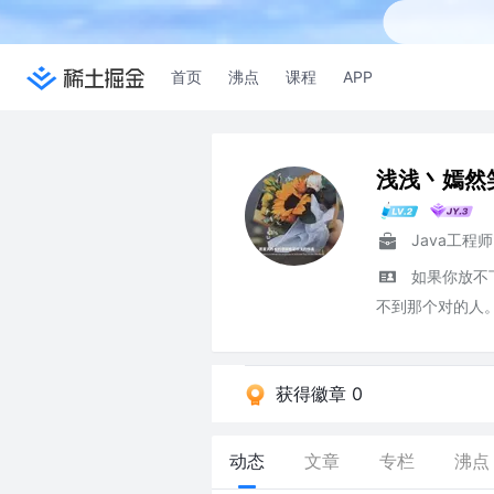
首页
沸点
课程
APP
浅浅丶嫣然
Java工程师
如果你放不
不到那个对的人
获得徽章 0
动态
文章
专栏
沸点