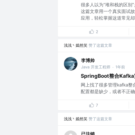
很多人以为“堆和栈的区别
这篇文章用一个真实面试故
应用，轻松掌握这道常见却容
2
浅浅丶嫣然笑
赞了这篇文章
李博帅
Java 开发工程师
1年前
·
SpringBoot整合Ka
网上找了很多管理kafka整
配置都是缺少，或者不正确的
7
浅浅丶嫣然笑
赞了这篇文章
已注销