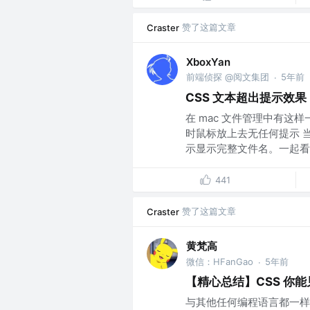
赞了这篇文章
Craster
XboxYan
前端侦探 @阅文集团
5年前
·
CSS 文本超出提示效果
在 mac 文件管理中有这
时鼠标放上去无任何提示 
示显示完整文件名。一起看..
441
赞了这篇文章
Craster
黄梵高
微信：HFanGao
5年前
·
【精心总结】CSS 你
与其他任何编程语言都一样