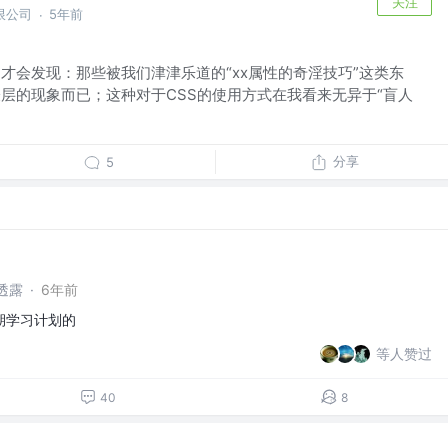
关注
限公司
5年前
·
用才会发现：那些被我们津津乐道的“xx属性的奇淫技巧”这类东
表层的现象而已；这种对于CSS的使用方式在我看来无异于“盲人
分享
5
透露
·
6年前
期学习计划的
等人赞过
40
8