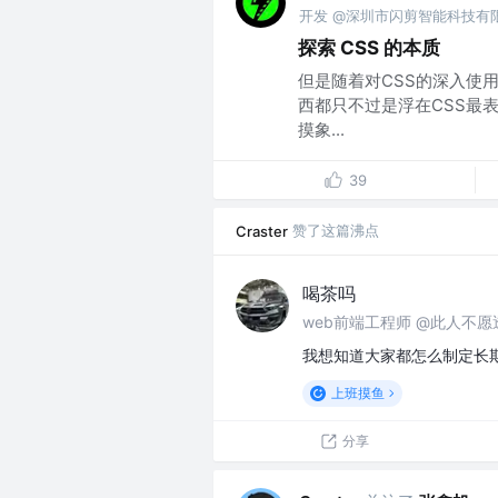
开发 @深圳市闪剪智能科技有
探索 CSS 的本质
但是随着对CSS的深入使
西都只不过是浮在CSS最
摸象...
39
赞了这篇沸点
Craster
喝茶吗
web前端工程师 @此人不愿
我想知道大家都怎么制定长
上班摸鱼
分享