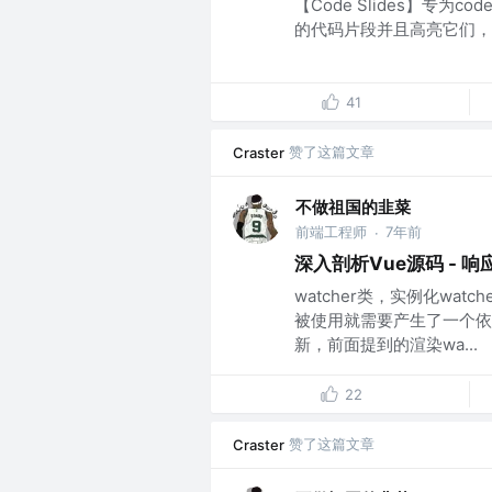
【Code Slides】专为c
的代码片段并且高亮它们，
41
赞了这篇文章
Craster
不做祖国的韭菜
前端工程师
7年前
·
深入剖析Vue源码 - 响
watcher类，实例化wa
被使用就需要产生了一个依
新，前面提到的渲染wa...
22
赞了这篇文章
Craster