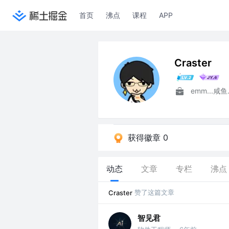
首页
沸点
课程
APP
Craster
emm...咸鱼.
获得徽章 0
动态
文章
专栏
沸点
赞了这篇文章
Craster
智见君