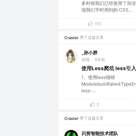
多时候我们已经使用了却没
现我们平时用到的 CSS...
113
赞了这篇文章
Craster
_孙小胖
前端
6年前
·
使用Less爬坑 less引
1、使用less报错
Modulebuildfailed:Type
less-...
2
赞了这篇文章
Craster
闪剪智能技术团队