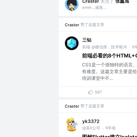
关注了
张鑫旭
Craster
emm...咸鱼...
赞了这篇文章
Craster
三钻
前端 @微信搜：技术银河
6
·
前端必看的8个HTML+
CSS是一个很独特的语言
有难度。这篇文章主要是给
培训课堂中不...
567
赞了这篇文章
Craster
yk3372
@某it公司
6年前
·