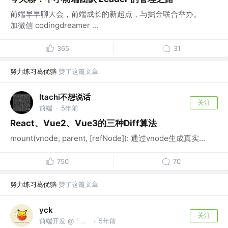
前端早早聊大会，前端成长的新起点，与掘金联合举办。
加微信 codingdreamer ...
365
31
努力练习葛优躺
赞了这篇文章
Itachi不想说话
关注
前端
5年前
·
React、Vue2、Vue3的三种Diff算法
mount(vnode, parent, [refNode]): 通过vnode生成真实...
750
70
努力练习葛优躺
赞了这篇文章
yck
关注
前端开发 @「前端真好玩」公众号作者
5年前
·