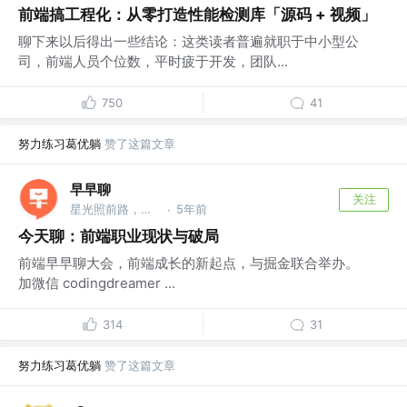
前端搞工程化：从零打造性能检测库「源码 + 视频」
聊下来以后得出一些结论：这类读者普遍就职于中小型公
司，前端人员个位数，平时疲于开发，团队...
750
41
努力练习葛优躺
赞了这篇文章
早早聊
关注
星光照前路，菜鸟先飞 @早早聊
5年前
·
今天聊：前端职业现状与破局
前端早早聊大会，前端成长的新起点，与掘金联合举办。
加微信 codingdreamer ...
314
31
努力练习葛优躺
赞了这篇文章