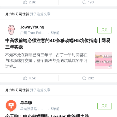
2.9k
190
努力练习葛优躺
赞了这篇文章
JowayYoung
关注
广州 Trae Fellow，前网易资深前端，总结大师 @网易
5年前
·
中高级前端必须注意的40条移动端H5坑位指南 | 网易
三年实践
不知不觉在网易已有三年半，占了一半时间都在
与移动端打交道，整个阶段都是遇坑填坑的学习
过程...
4.5k
282
努力练习葛优躺
赞了这篇文章
早早聊
关注
星光照前路，菜鸟先飞 @早早聊
5年前
·
今天聊：中小前端团队 Leader 的管理之路