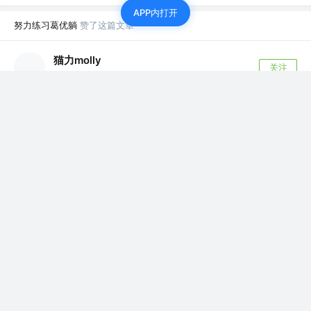
APP内打开
努力练习葛优躺
赞了这篇文章
猫力molly
关注
公众号 @前端有猫腻
5年前
·
给在座各位“打工人”分享33款提高工作效率的
vscode“实用插件”
海阔凭鱼跃，天高任鸟飞。Hey 你好！我是秦爱
德。😄 在之前的给在座各位“老划水员”分...
867
87
努力练习葛优躺
赞了这篇文章
JowayYoung
关注
广州 Trae Fellow，前网易资深前端，总结大师 @网易
5年前
·
8个硬核技巧带你迅速提升CSS技术 | 掘金直播总结