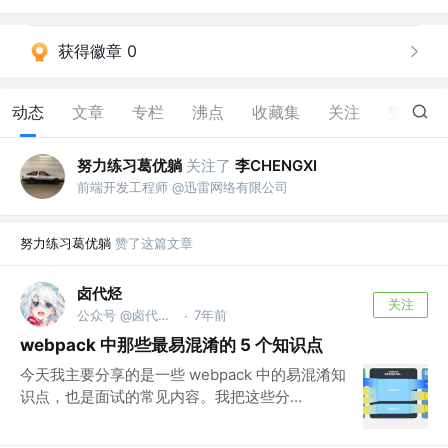
获得徽章 0
动态
文章
专栏
沸点
收藏集
关注
赞
47
努力练习葛优躺
关注了
李CHENGXI
前端开发工程师 @迅雷网络有限公司
努力练习葛优躺
赞了这篇文章
卤代烃
关注
公众号 @卤代烃实验室
7年前
·
webpack 中那些最易混淆的 5 个知识点
今天我主要分享的是一些 webpack 中的易混淆知
识点，也是面试的常见内容。我把这些分...