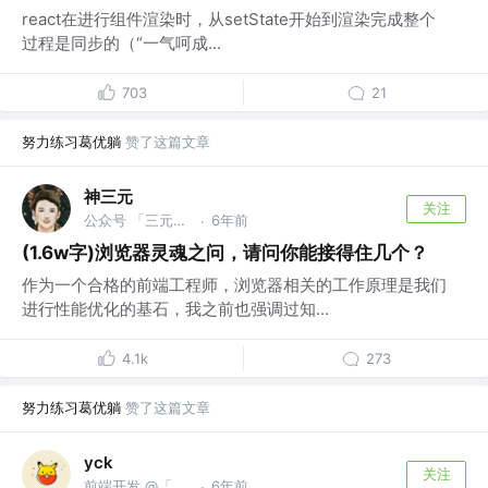
react在进行组件渲染时，从setState开始到渲染完成整个
过程是同步的（“一气呵成...
703
21
努力练习葛优躺
赞了这篇文章
神三元
关注
公众号 「三元同学」 @字节跳动
6年前
·
(1.6w字)浏览器灵魂之问，请问你能接得住几个？
作为一个合格的前端工程师，浏览器相关的工作原理是我们
进行性能优化的基石，我之前也强调过知...
4.1k
273
努力练习葛优躺
赞了这篇文章
yck
关注
前端开发 @「前端真好玩」公众号作者
6年前
·