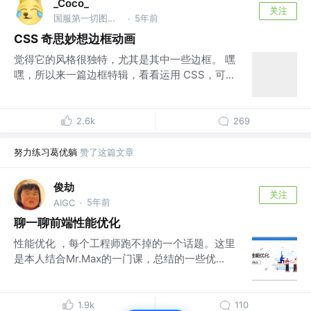
_Coco_
关注
国服第一切图仔 @Shopee
5年前
·
CSS 奇思妙想边框动画
觉得它的风格很独特，尤其是其中一些边框。 嘿
嘿，所以来一篇边框特辑，看看运用 CSS，可...
2.6k
269
努力练习葛优躺
赞了这篇文章
俊劫
关注
5年前
AIGC
·
聊一聊前端性能优化
性能优化 ，每个工程师跑不掉的一个话题。这里
是本人结合Mr.Max的一门课，总结的一些优...
1.9k
110