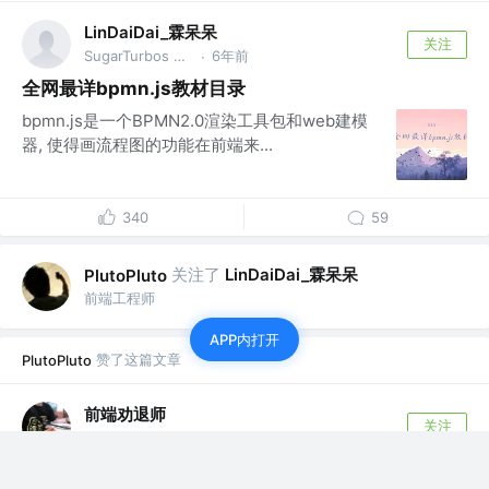
LinDaiDai_霖呆呆
关注
SugarTurbos Club 成员
6年前
·
全网最详bpmn.js教材目录
bpmn.js是一个BPMN2.0渲染工具包和web建模
器, 使得画流程图的功能在前端来...
340
59
关注了
LinDaiDai_霖呆呆
PlutoPluto
前端工程师
APP内打开
赞了这篇文章
PlutoPluto
前端劝退师
关注
公众号 @前端劝退师
6年前
·
颜值即正义！这几个库颠覆你对数据交互的想象