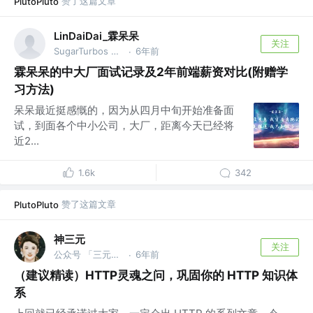
赞了这篇文章
PlutoPluto
LinDaiDai_霖呆呆
关注
SugarTurbos Club 成员
6年前
·
霖呆呆的中大厂面试记录及2年前端薪资对比(附赠学
习方法)
呆呆最近挺感慨的，因为从四月中旬开始准备面
试，到面各个中小公司，大厂，距离今天已经将
近2...
1.6k
342
赞了这篇文章
PlutoPluto
神三元
关注
公众号 「三元同学」 @字节跳动
6年前
·
（建议精读）HTTP灵魂之问，巩固你的 HTTP 知识体
系