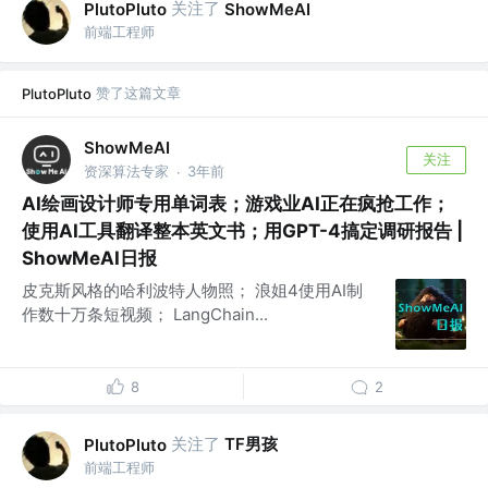
关注了
PlutoPluto
ShowMeAI
前端工程师
赞了这篇文章
PlutoPluto
ShowMeAI
关注
资深算法专家
3年前
·
AI绘画设计师专用单词表；游戏业AI正在疯抢工作；
使用AI工具翻译整本英文书；用GPT-4搞定调研报告 |
ShowMeAI日报
皮克斯风格的哈利波特人物照；​ 浪姐4使用AI制
作数十万条短视频；​ LangChain...
8
2
关注了
TF男孩
PlutoPluto
前端工程师