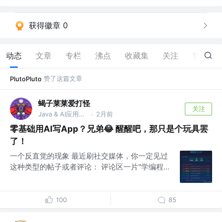
获得徽章 0
动态
文章
专栏
沸点
收藏集
关注
赞
134
赞了这篇文章
PlutoPluto
蝎子莱莱爱打怪
关注
Java & AI应用开发工程师 @安全行业
2月前
·
零基础用AI写App？兄弟😂 醒醒吧，那只是个玩具罢
了！
一个反直觉的现象 最近刷社交媒体，你一定见过
这种类型的帖子或者评论： 评论区一片"学编程...
100
85