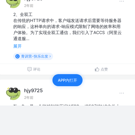
2年前
2、全双工
在传统的HTTP请求中，客户端发送请求后需要等待服务器
的响应，这种单向的请求-响应模式限制了网络的效率和用
户体验。为了实现全双工通信，我们引入了ACCS（阿里云
通道服…
展开
青训营-快乐出发
评论
点赞
APP内打开
hjy9725
2年前
TinyPng是一个能够智能压缩WEBP、JPEG和PNG文件大
小的工具，通过减少图像中的颜色数量来减小文件大小。
它的压缩效果非常好，体积大幅度降低且显示效果几乎没
有区别。TinyPng提供了两种压缩方法，手动…
展开