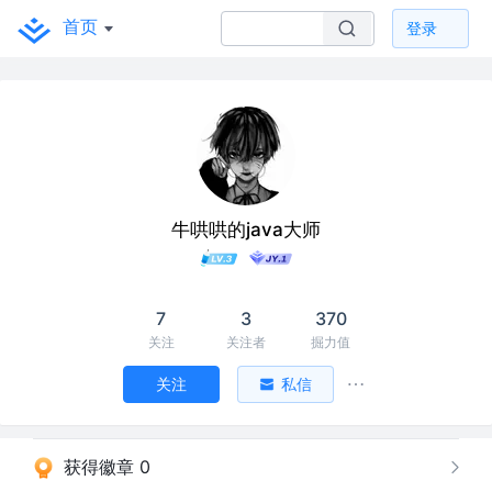
首页
登录
牛哄哄的java大师
7
3
370
关注
关注者
掘力值
关注
私信
获得徽章 0