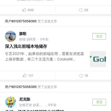
849
58
用户8012675058395
赞了这篇文章
旗歌
关注
前端 @阿里
5年前
·
深入浅出前端本地储存
引言2021年，如果你的前端应用，需要在浏览器
上保存数据，有三个主流方案：CookieW...
131
18
用户8012675058395
赞了这篇文章
尼克陈
关注
全栈开发 @某新媒体工具
5年前
·