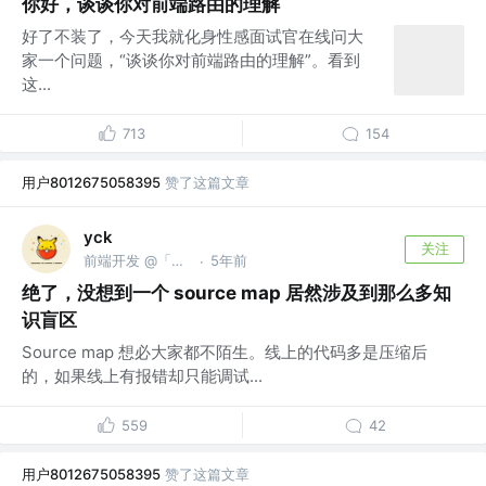
你好，谈谈你对前端路由的理解
好了不装了，今天我就化身性感面试官在线问大
家一个问题，“谈谈你对前端路由的理解”。看到
这...
713
154
用户8012675058395
赞了这篇文章
yck
关注
前端开发 @「前端真好玩」公众号作者
5年前
·
绝了，没想到一个 source map 居然涉及到那么多知
识盲区
Source map 想必大家都不陌生。线上的代码多是压缩后
的，如果线上有报错却只能调试...
559
42
用户8012675058395
赞了这篇文章