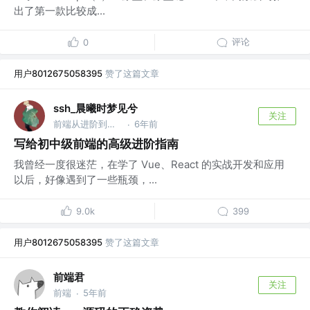
出了第一款比较成...
评论
0
用户8012675058395
赞了这篇文章
ssh_晨曦时梦见兮
关注
前端从进阶到入院 @字节跳动
6年前
·
写给初中级前端的高级进阶指南
我曾经一度很迷茫，在学了 Vue、React 的实战开发和应用
以后，好像遇到了一些瓶颈，...
9.0k
399
用户8012675058395
赞了这篇文章
前端君
关注
前端
5年前
·