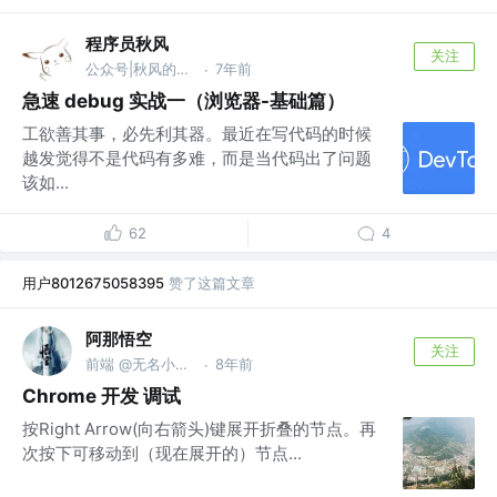
程序员秋风
关注
公众号|秋风的笔记 @zerolty
7年前
·
急速 debug 实战一（浏览器-基础篇）
工欲善其事，必先利其器。最近在写代码的时候
越发觉得不是代码有多难，而是当代码出了问题
该如...
62
4
用户8012675058395
赞了这篇文章
阿那悟空
关注
前端 @无名小公司
8年前
·
Chrome 开发 调试
按Right Arrow(向右箭头)键展开折叠的节点。再
次按下可移动到（现在展开的）节点...