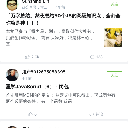
Sunshine_Lin
关注
@公众号：前端之神 & B站：林三心的挖掘机
4年前
·
「万字总结」熬夜总结50个JS的高级知识点，全都会
你就是神！！！
本文已参与「掘力星计划」，赢取创作大礼包，
挑战创作激励金。 前言 大家好，我是林三心，
基...
2.9k
138
用户8012675058395
关注
4年前
重学JavaScript（6） - 闭包
首先引用MDN给的定义： 从定义中可以得出，形成闭包有
两个必要的条件： 有一个函数 该函...
评论
0