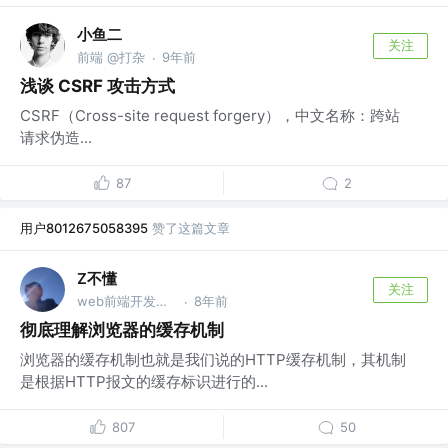
小鱼二
关注
前端 @打杂
9年前
·
浅谈 CSRF 攻击方式
CSRF（Cross-site request forgery），中文名称：跨站
请求伪造...
87
2
用户8012675058395
赞了这篇文章
Z不懂
关注
web前端开发工程师
8年前
·
彻底理解浏览器的缓存机制
浏览器的缓存机制也就是我们说的HTTP缓存机制，其机制
是根据HTTP报文的缓存标识进行的...
807
50