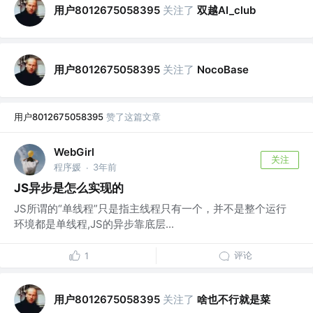
用户8012675058395
关注了
双越AI_club
用户8012675058395
关注了
NocoBase
用户8012675058395
赞了这篇文章
WebGirl
关注
程序媛
3年前
·
JS异步是怎么实现的
JS所谓的“单线程”只是指主线程只有一个，并不是整个运行
环境都是单线程,JS的异步靠底层...
评论
1
用户8012675058395
关注了
啥也不行就是菜