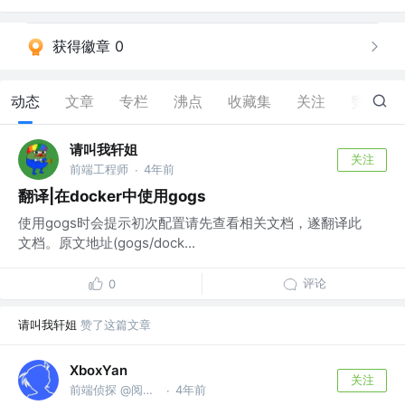
获得徽章 0
动态
文章
专栏
沸点
收藏集
关注
赞
52
请叫我轩姐
关注
前端工程师
4年前
·
翻译|在docker中使用gogs
使用gogs时会提示初次配置请先查看相关文档，遂翻译此
文档。原文地址(gogs/dock...
评论
0
请叫我轩姐
赞了这篇文章
XboxYan
关注
前端侦探 @阅文集团
4年前
·