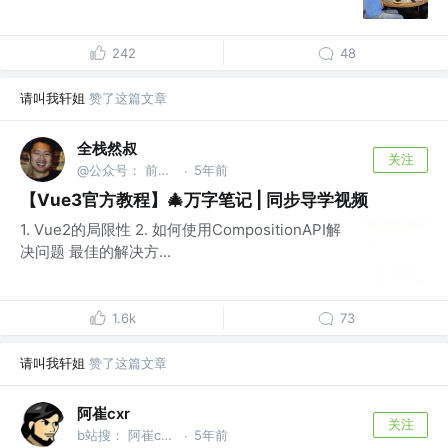
242
48
请叫我轩姐
赞了这篇文章
全栈然叔
关注
@公众号： 前端大班车
5年前
·
【Vue3官方教程】🎄万字笔记 | 同步导学视频
1. Vue2的局限性 2. 如何使用CompositionAPI解
决问题 最佳的解决方...
1.6k
73
请叫我轩姐
赞了这篇文章
阿崔cxr
关注
b站搜： 阿崔cxr 分享最前沿的前端技术干货
5年前
·