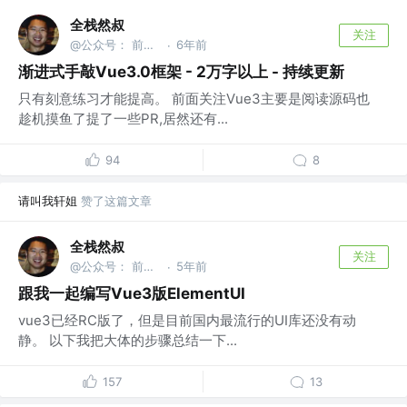
全栈然叔
关注
@公众号： 前端大班车
6年前
·
渐进式手敲Vue3.0框架 - 2万字以上 - 持续更新
只有刻意练习才能提高。 前面关注Vue3主要是阅读源码也
趁机摸鱼了提了一些PR,居然还有...
94
8
请叫我轩姐
赞了这篇文章
全栈然叔
关注
@公众号： 前端大班车
5年前
·
跟我一起编写Vue3版ElementUI
vue3已经RC版了，但是目前国内最流行的UI库还没有动
静。 以下我把大体的步骤总结一下...
157
13