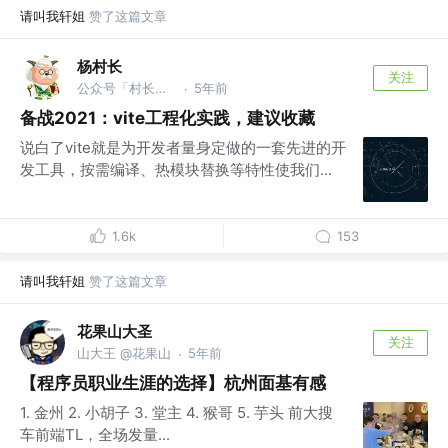
请叫我轩姐
赞了这篇文章
杨村长
关注
公众号「村长学前端」 @B站「前端杨村长」
5年前
·
备战2021：vite工程化实践，建议收藏
说白了vite就是为开发者量身定做的一套先进的开
发工具，按需编译、热模块替换等特性使我们...
1.6k
153
请叫我轩姐
赞了这篇文章
花果山大圣
关注
山大王 @花果山
5年前
·
【程序员职业生涯的选择】杭州面基有感
1. 金州 2. 小胡子 3. 堂主 4. 猴哥 5. 芋头 前大搜
车前端TL，全场发量...