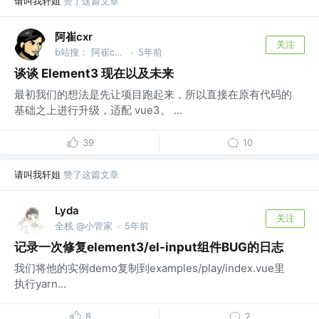
请叫我轩姐
赞了这篇文章
阿崔cxr
关注
b站搜： 阿崔cxr 分享最前沿的前端技术干货
5年前
·
谈谈 Element3 现在以及未来
最初我们的想法是先让项目跑起来，所以直接在原有代码的
基础之上进行升级，适配 vue3。 ...
39
10
请叫我轩姐
赞了这篇文章
Lyda
关注
全栈 @小管家
5年前
·
记录一次修复element3/el-input组件BUG的日志
我们将他的实例demo复制到examples/play/index.vue里
执行yarn...
8
2