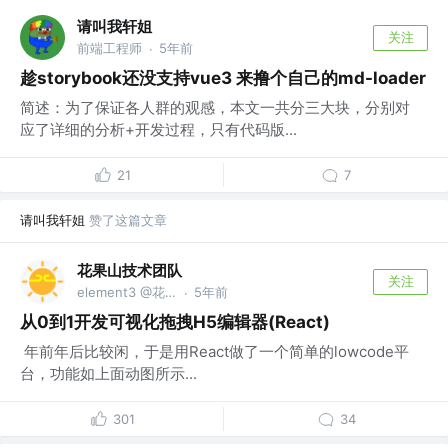
请叫我轩姐
关注
前端工程师
5年前
·
趁storybook还没支持vue3 来撸个自己的md-loader
简述：为了保证各人群的观感，本文一共分三大块，分别对
应了详细的分析+开发过程，只有代码版...
21
7
请叫我轩姐
赞了这篇文章
花果山技术团队
关注
element3 @花果山
5年前
·
从0到1开发可视化拖拽H5编辑器(React)
​ 年前年后比较闲，于是用React做了一个简单的lowcode平
台，功能如上面动图所示...
301
34