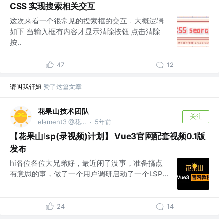
CSS 实现搜索相关交互
这次来看一个很常见的搜索框的交互，大概逻辑
如下 当输入框有内容才显示清除按钮 点击清除
按...
47
12
请叫我轩姐
赞了这篇文章
花果山技术团队
关注
element3 @花果山
5年前
·
【花果山lsp(录视频)计划】 Vue3官网配套视频0.1版
发布
hi各位各位大兄弟好，最近闲了没事，准备搞点
有意思的事，做了一个用户调研启动了一个LSP...
24
14