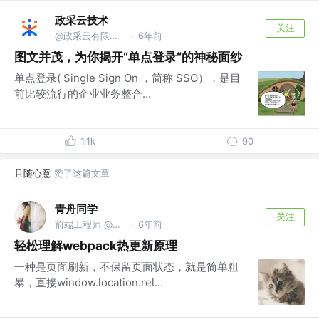
政采云技术
关注
@政采云有限公司@政采云技术
6年前
·
图文并茂，为你揭开“单点登录“的神秘面纱
单点登录( Single Sign On ，简称 SSO），是目
前比较流行的企业业务整合...
1.1k
90
且随心意
赞了这篇文章
青舟同学
关注
前端工程师 @阿里巴巴
6年前
·
轻松理解webpack热更新原理
一种是页面刷新，不保留页面状态，就是简单粗
暴，直接window.location.rel...