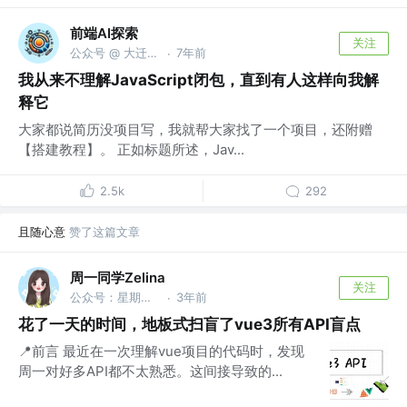
前端AI探索
关注
公众号 @ 大迁世界
7年前
·
我从来不理解JavaScript闭包，直到有人这样向我解
释它
大家都说简历没项目写，我就帮大家找了一个项目，还附赠
【搭建教程】。 正如标题所述，Jav...
2.5k
292
且随心意
赞了这篇文章
周一同学Zelina
关注
公众号：星期一研究室
3年前
·
花了一天的时间，地板式扫盲了vue3所有API盲点
📍前言 最近在一次理解vue项目的代码时，发现
周一对好多API都不太熟悉。这间接导致的...