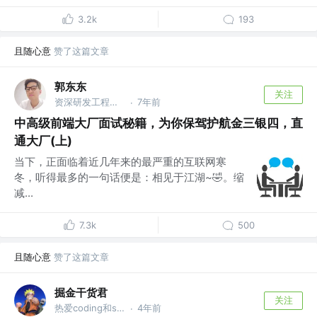
3.2k
193
且随心意
赞了这篇文章
郭东东
关注
资深研发工程师 @字节跳动
7年前
·
中高级前端大厂面试秘籍，为你保驾护航金三银四，直
通大厂(上)
当下，正面临着近几年来的最严重的互联网寒
冬，听得最多的一句话便是：相见于江湖~🤣。缩
减...
7.3k
500
且随心意
赞了这篇文章
掘金干货君
关注
热爱coding和share的前端人
4年前
·