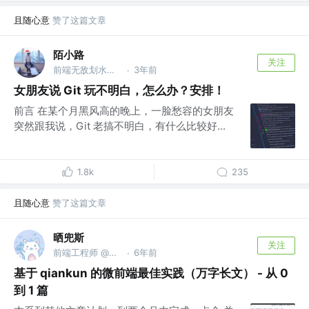
且随心意
赞了这篇文章
陌小路
关注
前端无敌划水怪 @淘宝
3年前
·
女朋友说 Git 玩不明白，怎么办？安排！
前言 在某个月黑风高的晚上，一脸愁容的女朋友
突然跟我说，Git 老搞不明白，有什么比较好...
1.8k
235
且随心意
赞了这篇文章
晒兜斯
关注
前端工程师 @明源云
6年前
·
基于 qiankun 的微前端最佳实践（万字长文） - 从 0
到 1 篇