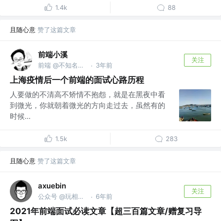
1.4k
88
且随心意
赞了这篇文章
前端小溪
关注
前端 @不知名公司
3年前
·
上海疫情后一个前端的面试心路历程
人要做的不清高不矫情不抱怨，就是在黑夜中看
到微光，你就朝着微光的方向走过去，虽然有的
时候...
1.5k
283
且随心意
赞了这篇文章
axuebin
关注
公众号 @玩相机的程序员
6年前
·
2021年前端面试必读文章【超三百篇文章/赠复习导