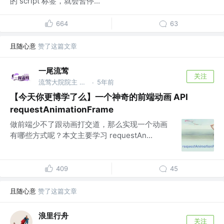
的 script 标签，就会暂停...
664
63
且随心意
赞了这篇文章
一尾流莺
关注
流莺大院院主 @www.warblerfe.top
5年前
·
【今天你更博学了么】一个神奇的前端动画 API
requestAnimationFrame
做前端少不了跟动画打交道，那么实现一个动画
有哪些方式呢？本文主要学习 requestAn...
409
45
且随心意
赞了这篇文章
浪里行舟
关注