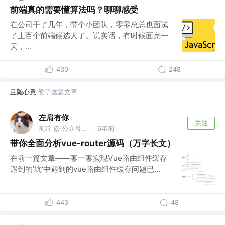
前端真的需要懂算法吗？聊聊感受
在公司干了几年，带个小团队，零零总总也面试
了上百个前端候选人了。说实话，有时候面完一
天，...
430
248
且随心意
赞了这篇文章
左肩有你
关注
前端 @ 公众号「徐的理想国」 @天喻信息
6年前
·
带你全面分析vue-router源码（万字长文）
在前一篇文章——聊一聊实现Vue路由组件缓存
遇到的’坑‘中遇到的vue路由组件缓存问题已...
443
48