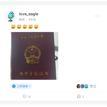
love_eagle
教师
·
4年前
赞过
上班摸鱼
14
3