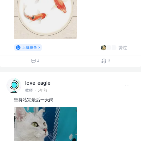
赞过
上班摸鱼
4
3
love_eagle
教师
·
5年前
坚持站完最后一天岗