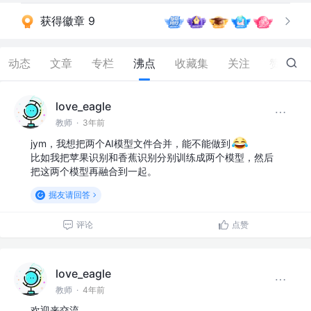
获得徽章 9
动态
文章
专栏
沸点
收藏集
关注
赞
102
love_eagle
教师
·
3年前
jym，我想把两个AI模型文件合并，能不能做到
比如我把苹果识别和香蕉识别分别训练成两个模型，然后
把这两个模型再融合到一起。
掘友请回答
评论
点赞
love_eagle
教师
·
4年前
欢迎来交流