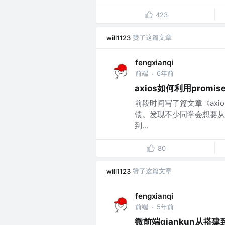
423
赞了这篇文章
will1123
fengxianqi
前端
6年前
·
axios如何利用promi
前段时间写了篇文章《axio
馈。发现不少同学会想要从
到...
80
赞了这篇文章
will1123
fengxianqi
前端
5年前
·
微前端qiankun从搭