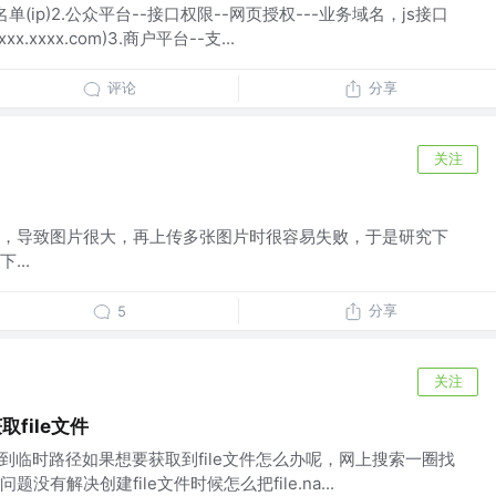
名单(ip)2.公众平台--接口权限--网页授权---业务域名，js接口
xxxx.com)3.商户平台--支...
评论
分享
关注
，导致图片很大，再上传多张图片时很容易失败，于是研究下
...
分享
5
关注
取file文件
可以获取到临时路径如果想要获取到file文件怎么办呢，网上搜索一圈找
有解决创建file文件时候怎么把file.na...