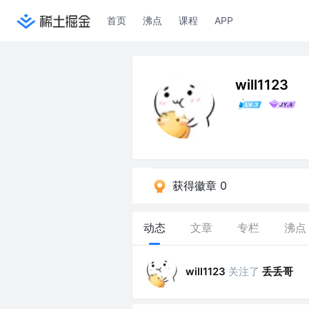
首页
沸点
课程
APP
will1123
获得徽章 0
动态
文章
专栏
沸点
关注了
丢丢哥
will1123