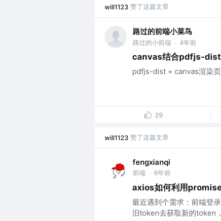
赞了这篇文章
will1123
路过的前端小菜鸟
路过的小前端
4年前
·
canvas结合pdfjs-d
pdfjs-dist + canva
29
赞了这篇文章
will1123
fengxianqi
前端
6年前
·
axios如何利用promis
最近遇到个需求：前端登录后，
旧token去获取新的toke