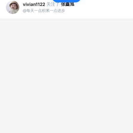
关注了
张鑫旭
vivian1122
@每天一点积累一点进步
关注了
小冷_
vivian1122
@每天一点积累一点进步
关注了
慕晨同学
vivian1122
@每天一点积累一点进步
赞了这篇文章
vivian1122
ikoala
关注
伪全栈 @程序员成长指北
6年前
·
如何答一道惊艳面试官的数组去重问题？
数组去重应该是面试必考问题之一。 虽然它是一
道并不复杂的问题，但是也能看出面试者的广度
和...