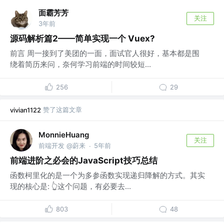
面霸芳芳
关注
3年前
源码解析篇2——简单实现一个 Vuex?
前言 周一接到了美团的一面，面试官人很好，基本都是围
绕着简历来问，奈何学习前端的时间较短...
256
29
赞了这篇文章
vivian1122
MonnieHuang
关注
前端开发 @蔚来
5年前
·
前端进阶之必会的JavaScript技巧总结
函数柯里化的是一个为多参函数实现递归降解的方式。其实
现的核心是: 👆这个问题，有必要去...
803
48