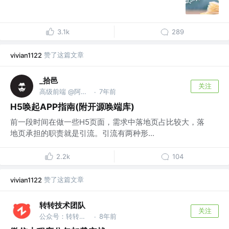
3.1k
289
赞了这篇文章
vivian1122
_拾邑
关注
高级前端 @阿里巴巴
7年前
·
H5唤起APP指南(附开源唤端库)
前一段时间在做一些H5页面，需求中落地页占比较大，落
地页承担的职责就是引流。引流有两种形...
2.2k
104
赞了这篇文章
vivian1122
转转技术团队
关注
公众号：转转技术
8年前
·