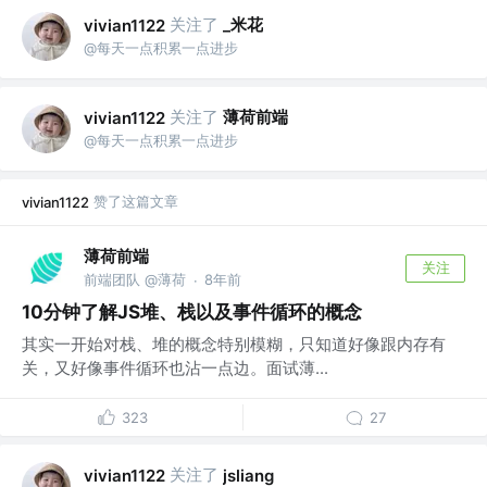
关注了
_米花
vivian1122
@每天一点积累一点进步
关注了
薄荷前端
vivian1122
@每天一点积累一点进步
赞了这篇文章
vivian1122
薄荷前端
关注
前端团队 @薄荷
8年前
·
10分钟了解JS堆、栈以及事件循环的概念
其实一开始对栈、堆的概念特别模糊，只知道好像跟内存有
关，又好像事件循环也沾一点边。面试薄...
323
27
关注了
vivian1122
jsliang