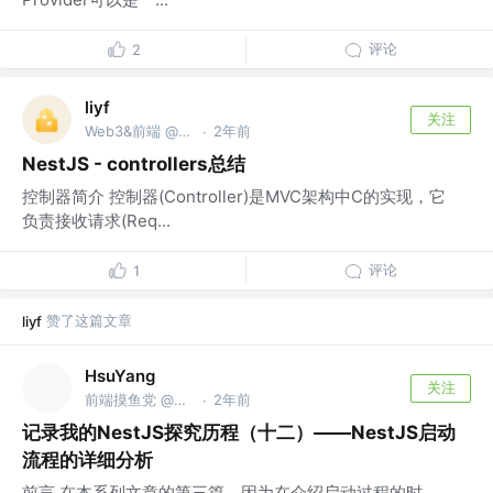
评论
2
liyf
关注
Web3&前端 @天鹅到家（58到家）
2年前
·
NestJS - controllers总结
控制器简介 控制器(Controller)是MVC架构中C的实现，它
负责接收请求(Req...
评论
1
赞了这篇文章
liyf
HsuYang
关注
前端摸鱼党 @默默无闻的拧螺丝
2年前
·
记录我的NestJS探究历程（十二）——NestJS启动
流程的详细分析
前言 在本系列文章的第三篇，因为在介绍启动过程的时