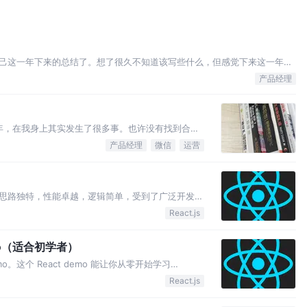
己这一年下来的总结了。想了很久不知道该写些什么，但感觉下来这一年还
的思考，2019年我开始慢慢的坚定去走这一条路。从技术岗位转向产品岗
产品经理
和朋友说起这段经历都风轻云淡，但这…
7年，在我身上其实发生了很多事。也许没有找到合适
，也不愿和别人分享。 2017年前，我一直以为我
产品经理
微信
运营
走越远，成为一个别人认为很厉害的人，这应该是我
设计思路独特，性能卓越，逻辑简单，受到了广泛开发者
引。 我断断续续的学了将近两个月，今天终于有时
React.js
结一下。
mo（适合初学者）
o。这个 React demo 能让你从零开始学习
了一个项目从零到项目完成的整个过程。
React.js