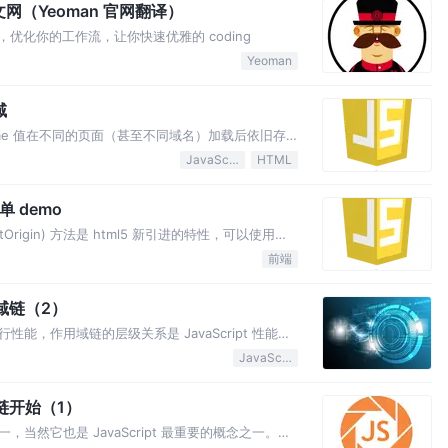
中文网（Yeoman 官网翻译）
具，优化你的工作流，让你快速优雅的 coding
Yeoman
域
 name 值在不同的页面（甚至不同域名）加载后依旧存
支持非常长的 name 值（2MB）。并且
JavaScript
HTML
简单 demo
argetOrigin) 方法是 html5 新引进的特性，可以使用它
论这个 window 对象是属于同源或不同源，目前
前端
浏览器都已经支持 window.postMessage 方法。
用域链（2）
，作用域链的层级关系是 JavaScript 性能优
内存里的读写速度。
JavaScript
域链开始（1）
然它也是 JavaScript 最重要的概念之一。要