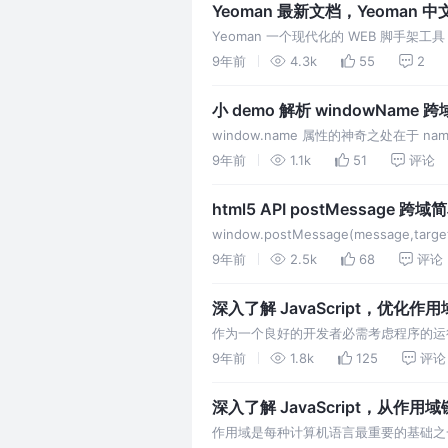
Yeoman 最新文档，Yeoman 
Yeoman 一个现代化的 WEB 脚手架工
9年前
4.3k
55
2
小 demo 解析 windowName 跨
window.name 属性的神奇之处在于
在（如果没修改则值不会变化），并且可以
9年前
1.1k
51
评论
window.name 很方便。
html5 API postMessage 跨域
window.postMessage(message,t
来向其它的 window 对象发送消息，无
9年前
2.5k
68
评论
IE8+、FireFox、Chrome、Opera 等
深入了解 JavaScript，优化作
作为一个良好的开发者必需考虑程序的运行性能
化的一个重要部分。因为这关系到变量在
9年前
1.8k
125
评论
深入了解 JavaScript，从作用
作用域是每种计算机语言最重要的基础之一，当