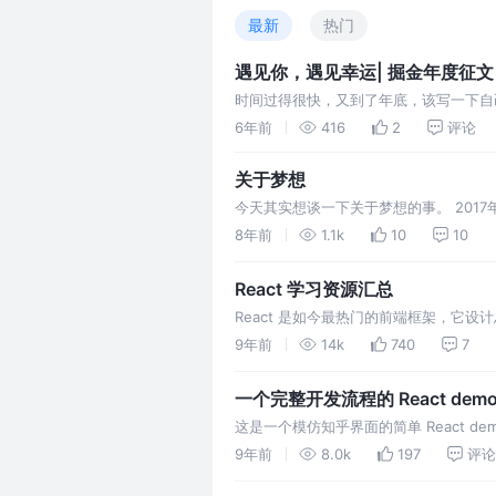
最新
热门
遇见你，遇见幸运| 掘金年度征文
时间过得很快，又到了年底，该写一下自
是比较充实的，也收获比较多。 关于工作
6年前
416
2
评论
位并不是人们想象的那么简单，虽然每次
关于梦想
今天其实想谈一下关于梦想的事。 201
且懂你的人，很多事都宁愿埋在自己的心里
8年前
1.1k
10
10
会是一个很好的前端，会在这条道路上越
当初的梦想。可是人生的轨…
React 学习资源汇总
React 是如今最热门的前端框架，它
的喜爱。一旦接触她，你就会被她深深吸
9年前
14k
740
7
间把自己学习 React 的一些学习资料总
一个完整开发流程的 React de
这是一个模仿知乎界面的简单 React dem
React，并逐渐掌握 React。它包括
9年前
8.0k
197
评论