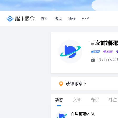
首页
沸点
课程
APP
百应前端团
浙江百应科
获得徽章 7
动态
文章
专栏
沸点
百应前端团队