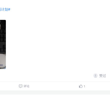
生活计划#
赞过
评论
1