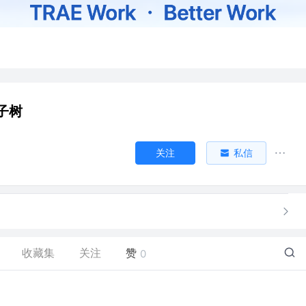
子树
关注
私信
收藏集
关注
赞
0