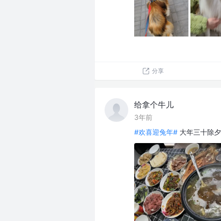
分享
给拿个牛儿
3年前
#欢喜迎兔年#
大年三十除夕