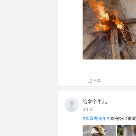
分享
给拿个牛儿
3年前
#欢喜迎兔年#
吃完饭出来遛