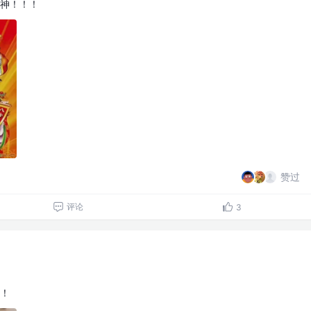
神！！！
赞过
评论
3
！