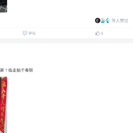
等人赞过
评论
5
家！临走贴个春联