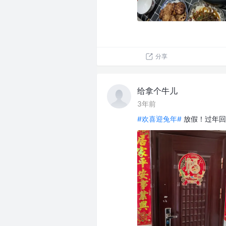
分享
给拿个牛儿
3年前
#欢喜迎兔年#
放假！过年回