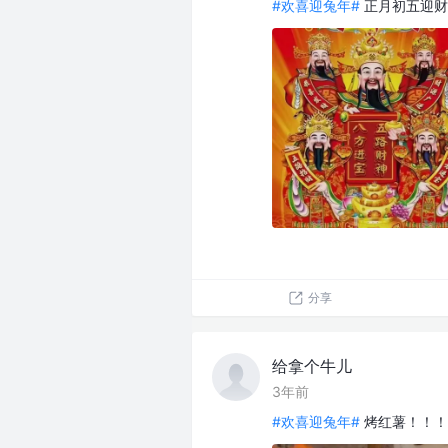
#欢喜迎兔年#
正月初五迎财
分享
给拿个牛儿
3年前
#欢喜迎兔年#
烤红薯！！！