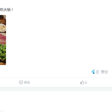
吃火锅！
赞过
评论
2