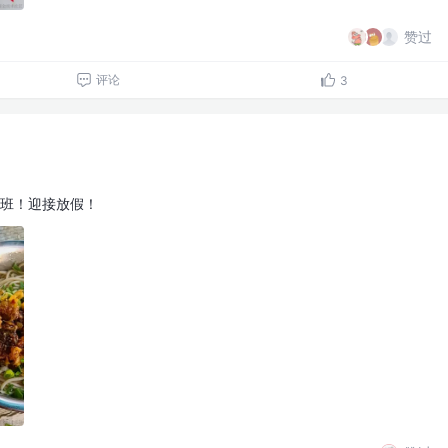
赞过
评论
3
班！迎接放假！