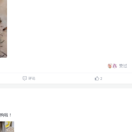
赞过
评论
2
狗啦！