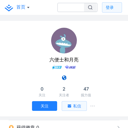
首页
登录
六便士和月亮
0
2
47
关注
关注者
掘力值
关注
私信
获得徽章 0