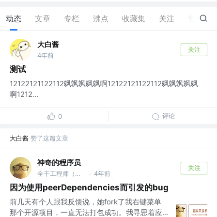
动态
文章
专栏
沸点
收藏集
关注
赞
1
大白酱
关注
4年前
测试
12122121122112飒飒飒飒飒啊12122121122112飒飒飒飒飒
啊1212...
评论
0
大白酱
赞了这篇文章
神奇的程序员
关注
全干工程师（主前端，副后端） @某上市公司
4年前
·
因为使用peerDependencies而引发的bug
前几天有个人跟我反馈说，她fork了我右键菜单
那个开源项目，一直无法打包成功。我寻思着应...