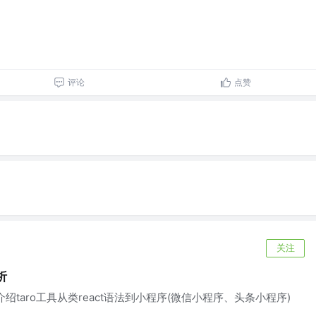
评论
点赞
关注
析
本，介绍taro工具从类react语法到小程序(微信小程序、头条小程序)