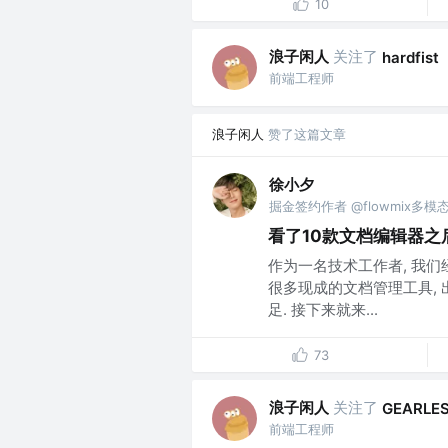
10
浪子闲人
关注了
hardfist
前端工程师
浪子闲人
赞了这篇文章
徐小夕
掘金签约作者 @flowmix多模
看了10款文档编辑器之后,
作为一名技术工作者, 我们
很多现成的文档管理工具, 
足. 接下来就来...
73
浪子闲人
关注了
GEARLE
前端工程师