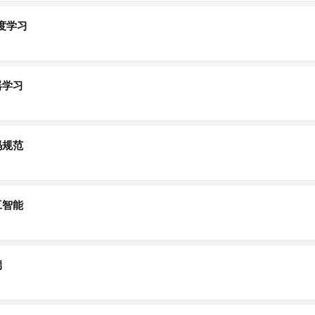
度学习
器学习
码规范
工智能
端