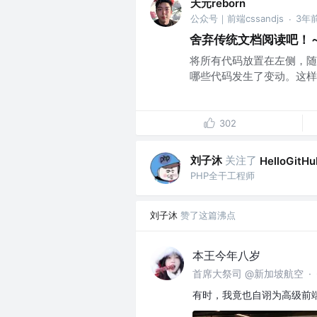
天元reborn
公众号｜前端cssandjs
3年
·
舍弃传统文档阅读吧！～新
将所有代码放置在左侧，随
哪些代码发生了变动。这样
302
刘子沐
关注了
HelloGitHu
PHP全干工程师
刘子沐
赞了这篇沸点
本王今年八岁
首席大祭司 @新加坡航空
·
有时，我竟也自诩为高级前