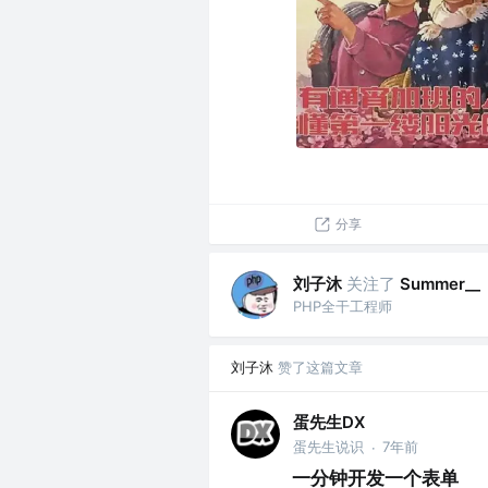
分享
刘子沐
关注了
Summer__
PHP全干工程师
刘子沐
赞了这篇文章
蛋先生DX
蛋先生说识
7年前
·
一分钟开发一个表单