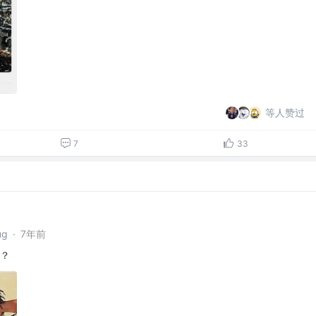
等人赞过
7
33
g
·
7年前
吗？