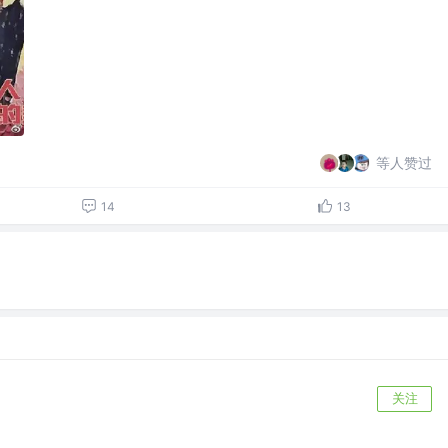
等人赞过
14
13
关注