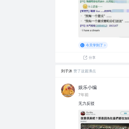
今天学到了
分享
刘子沐
赞了这篇沸点
娱乐小编
7年前
无力反驳