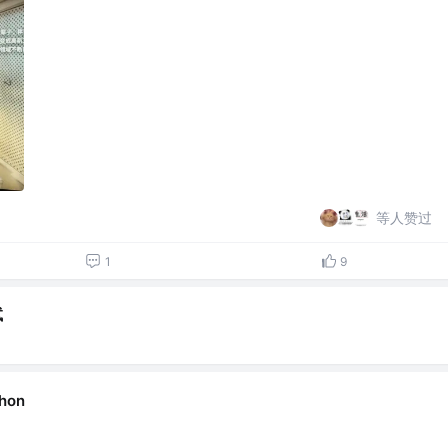
等人赞过
1
9
试
hon