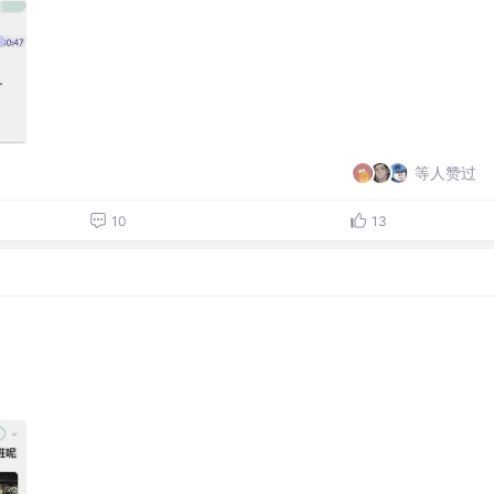
等人赞过
10
13