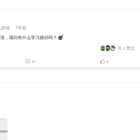
么前端
·
7年前
粤语，请问有什么学习路径吗？
等人赞过
41
4
？