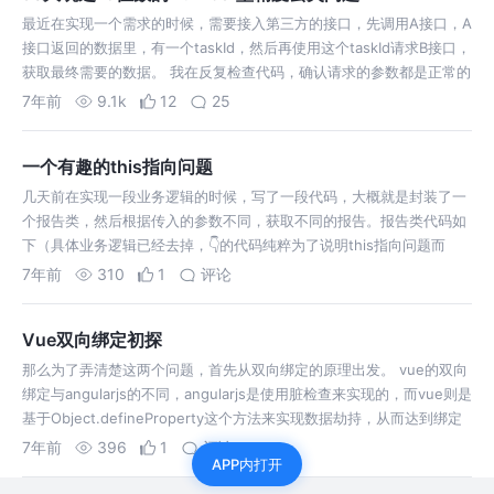
最近在实现一个需求的时候，需要接入第三方的接口，先调用A接口，A
接口返回的数据里，有一个taskId，然后再使用这个taskId请求B接口，
获取最终需要的数据。 我在反复检查代码，确认请求的参数都是正常的
格式之后，一时陷入了无尽的沉思之中。。。 就是这么一瞬间，顿悟
7年前
9.1k
12
25
了。A接口里…
一个有趣的this指向问题
几天前在实现一段业务逻辑的时候，写了一段代码，大概就是封装了一
个报告类，然后根据传入的参数不同，获取不同的报告。报告类代码如
下（具体业务逻辑已经去掉，👇的代码纯粹为了说明this指向问题而
写） 然后程序一运行，报了一个 TypeError: this.getReport is…
7年前
310
1
评论
Vue双向绑定初探
那么为了弄清楚这两个问题，首先从双向绑定的原理出发。 vue的双向
绑定与angularjs的不同，angularjs是使用脏检查来实现的，而vue则是
基于Object.defineProperty这个方法来实现数据劫持，从而达到绑定
的。 由此可以看出，因为动态添加的属性，没有被…
7年前
396
1
评论
APP内打开