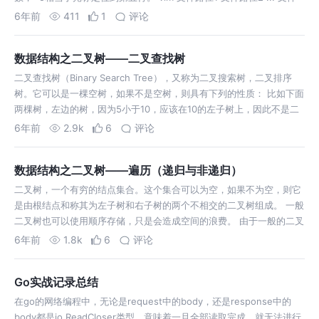
路径n，一次性打开多个文件，很少这么使用 (°ー°…
6年前
411
1
评论
数据结构之二叉树——二叉查找树
二叉查找树（Binary Search Tree），又称为二叉搜索树，二叉排序
树。它可以是一棵空树，如果不是空树，则具有下列的性质： 比如下面
两棵树，左边的树，因为5小于10，应该在10的左子树上，因此不是二
叉查找树，右边的树则符合二叉查找树的条件。 由于二叉查找树的特
6年前
2.9k
6
评论
性，中序…
数据结构之二叉树——遍历（递归与非递归）
二叉树，一个有穷的结点集合。这个集合可以为空，如果不为空，则它
是由根结点和称其为左子树和右子树的两个不相交的二叉树组成。 一般
二叉树也可以使用顺序存储，只是会造成空间的浪费。 由于一般的二叉
树使用顺序存储结构，容易造成空间的浪费，因此可以使用链式存储。
6年前
1.8k
6
评论
其结构如下 由于二叉树不是…
Go实战记录总结
在go的网络编程中，无论是request中的body，还是response中的
body都是io.ReadCloser类型，意味着一旦全部读取完成，就无法进行