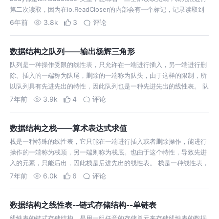
第二次读取，因为在io.ReadCloser的内部会有一个标记，记录读取到
什么位置，因此一旦读到尾，就不能再从头读取了。 …
6年前
3.8k
3
评论
数据结构之队列——输出杨辉三角形
队列是一种操作受限的线性表，只允许在一端进行插入，另一端进行删
除。插入的一端称为队尾，删除的一端称为队头，由于这样的限制，所
以队列具有先进先出的特性，因此队列也是一种先进先出的线性表。 队
列的顺序存储结构，除了存储的数组，还需要一个队尾指针(rear)，和
7年前
3.9k
4
评论
队头指针(front)…
数据结构之栈——算术表达式求值
栈是一种特殊的线性表，它只能在一端进行插入或者删除操作，能进行
操作的一端称为栈顶，另一端则称为栈底。也由于这个特性，导致先进
入的元素，只能后出，因此栈是后进先出的线性表。 栈是一种线性表，
因此它的存储可以是链式存储，也可以是顺序存储。链式存储的栈，称
7年前
6.0k
6
评论
为链栈，顺序存储的栈，称为顺…
数据结构之线性表--链式存储结构--单链表
线性表的链式存储结构，是用一组任意的存储单元来存储线性表的数据