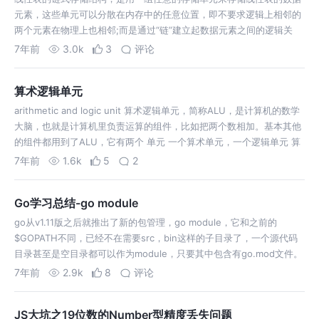
元素，这些单元可以分散在内存中的任意位置，即不要求逻辑上相邻的
两个元素在物理上也相邻;而是通过“链”建立起数据元素之间的逻辑关
系。 一般情况下，链表中每个结点可以包含若干个数据域和若干个指针
7年前
3.0k
3
评论
域。如果每个结点中只包含一…
算术逻辑单元
arithmetic and logic unit 算术逻辑单元，简称ALU，是计算机的数学
大脑，也就是计算机里负责运算的组件，比如把两个数相加。基本其他
的组件都用到了ALU，它有两个 单元 一个算术单元，一个逻辑单元 算
术单元，它主要负责计算机里的所有数字操作，比如加减法，自…
7年前
1.6k
5
2
Go学习总结-go module
go从v1.11版之后就推出了新的包管理，go module，它和之前的
$GOPATH不同，已经不在需要src，bin这样的子目录了，一个源代码
目录甚至是空目录都可以作为module，只要其中包含有go.mod文件。
接下来看一下go module的能力。 首先设置下环境变量 G…
7年前
2.9k
8
评论
JS大坑之19位数的Number型精度丢失问题