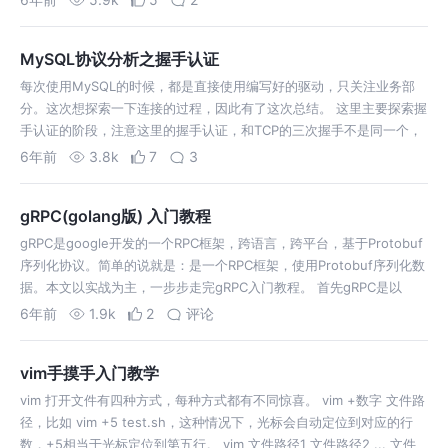
队列的方式来实现，但是Rab…
MySQL协议分析之握手认证
每次使用MySQL的时候，都是直接使用编写好的驱动，只关注业务部
分。这次想探索一下连接的过程，因此有了这次总结。 这里主要探索握
手认证的阶段，注意这里的握手认证，和TCP的三次握手不是同一个，
是先建立了TCP连接，即已经完成了TCP三次握手，才进入到MySQL的
6年前
3.8k
7
3
握手认证。 My…
gRPC(golang版) 入门教程
gRPC是google开发的一个RPC框架，跨语言，跨平台，基于Protobuf
序列化协议。简单的说就是：是一个RPC框架，使用Protobuf序列化数
据。本文以实战为主，一步步走完gRPC入门教程。 首先gRPC是以
Protobuf序列化的，因此先来介绍Protobuf。 p…
6年前
1.9k
2
评论
vim手摸手入门教学
vim 打开文件有四种方式，每种方式都有不同惊喜。 vim +数字 文件路
径，比如 vim +5 test.sh，这种情况下，光标会自动定位到对应的行
数，+5相当于光标定位到第五行。 vim 文件路径1 文件路径2 ... 文件