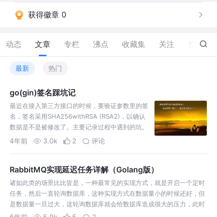
获得徽章 0
动态
文章
专栏
沸点
收藏集
关注
赞
61
最新
热门
go(gin)签名踩坑记
最近在接入第三方接口的时候，要验证参数里的签
名，签名采用SHA256withRSA (RSA2)，以确认
数据是不是被修改了。主要记录过程中遇到的坑。
4年前
3.0k
2
评论
RabbitMQ实现延迟任务详解（Golang版）
诸如此类的场景比比皆是，一种最常见的实现方式，就是开启一个定时
任务，然后一直轮询数据库，这种实现方式在数据量小的时候还好，但
是数据量一旦过大，这轮询数据库就会给数据库造成很大的压力，此时
全面扫表的实现方式就显得不可靠了。 另外一种实现方式，就是用延迟
6年前
5.9k
5
2