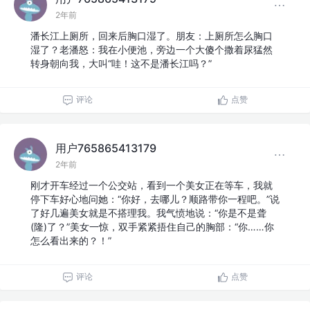
2年前
潘长江上厕所，回来后胸口湿了。朋友：上厕所怎么胸口
湿了？老潘怒：我在小便池，旁边一个大傻个撒着尿猛然
转身朝向我，大叫“哇！这不是潘长江吗？”
评论
点赞
用户765865413179
2年前
刚才开车经过一个公交站，看到一个美女正在等车，我就
停下车好心地问她：“你好，去哪儿？顺路带你一程吧。”说
了好几遍美女就是不搭理我。我气愤地说：“你是不是聋
(隆)了？”美女一惊，双手紧紧捂住自己的胸部：“你……你
怎么看出来的？！”
评论
点赞