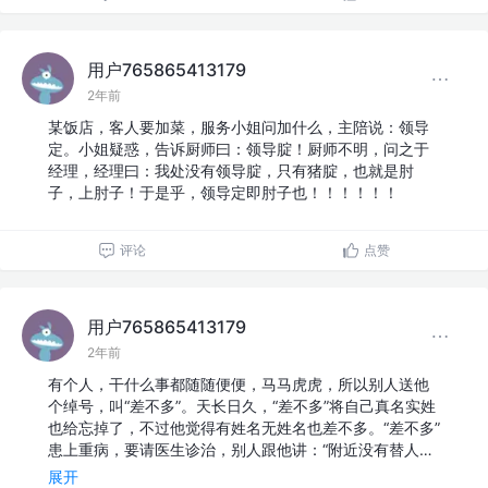
用户765865413179
2年前
某饭店，客人要加菜，服务小姐问加什么，主陪说：领导
定。小姐疑惑，告诉厨师曰：领导腚！厨师不明，问之于
经理，经理曰：我处没有领导腚，只有猪腚，也就是肘
子，上肘子！于是乎，领导定即肘子也！！！！！！
评论
点赞
用户765865413179
2年前
有个人，干什么事都随随便便，马马虎虎，所以别人送他
个绰号，叫“差不多”。天长日久，“差不多”将自己真名实姓
也给忘掉了，不过他觉得有姓名无姓名也差不多。“差不多”
患上重病，要请医生诊治，别人跟他讲：“附近没有替人…
展开