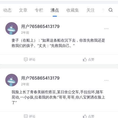
动态
文章
专栏
沸点
收藏集
关注
赞
49
用户765865413179
2年前
妻子（在船上）：“如果这条船在沉下去，你首先救我还是
救我们的孩子。”丈夫：“先救我自己。”
评论
点赞
用户765865413179
2年前
我脸上长了青春美丽疙瘩豆,某日坐公交车,手拉拉环,随车
晃动,一小p孩,拉着我的衣角:“哥哥,哥哥,你八宝粥洒在脸上
了“
评论
点赞