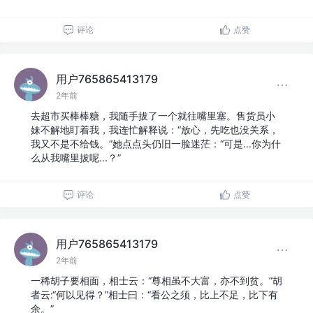
评论
点赞
用户765865413179
2年前
去超市买棒棒糖，我随手拔了一个就往嘴里塞。售货员小
妹不解地盯着我，我连忙解释说：“放心，先吃也没关系，
我又不是不给钱。”她点点头仍旧一脸迷茫：“可是...你为什
么从我嘴里拔呢...？”
评论
点赞
用户765865413179
2年前
一稀胡子要相面，相士云：“尊相虽不大富，亦不到贫。”胡
者云:“何以见得？”相士曰：“看公之须，比上不足，比下有
余。”