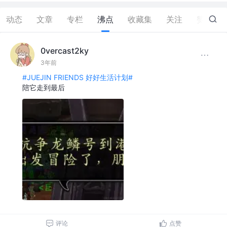
动态
文章
专栏
沸点
收藏集
关注
赞
0
0vercast2ky
3年前
#JUEJIN FRIENDS 好好生活计划#
陪它走到最后
评论
点赞