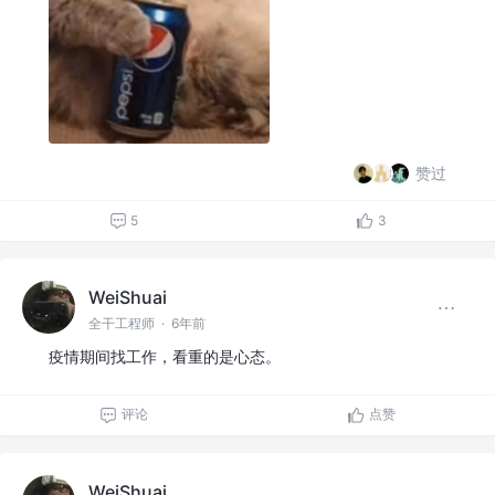
赞过
5
3
WeiShuai
全干工程师
·
6年前
疫情期间找工作，看重的是心态。
评论
点赞
WeiShuai