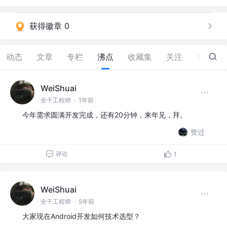
获得徽章 0
动态
文章
专栏
沸点
收藏集
关注
赞
3
WeiShuai
全干工程师
·
1年前
今年需求圆满开发完成，还有20分钟，来年见，拜。
赞过
评论
1
WeiShuai
全干工程师
·
5年前
大家现在Android开发如何技术选型？