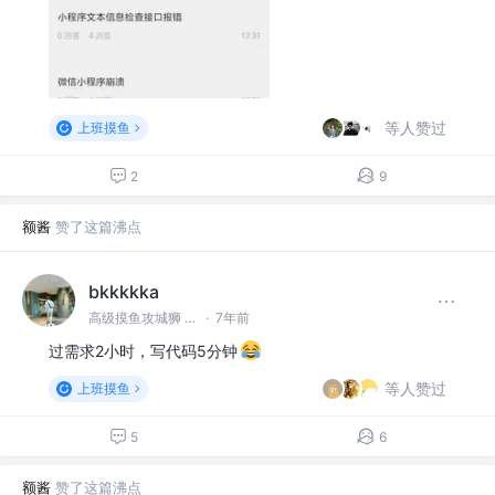
等人赞过
上班摸鱼
2
9
额酱
赞了这篇沸点
bkkkkka
高级摸鱼攻城狮 @非常牛
·
7年前
过需求2小时，写代码5分钟
等人赞过
上班摸鱼
5
6
额酱
赞了这篇沸点