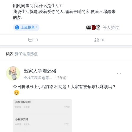
刚刚同事问我,什么是生活?
我说生活就是,爱着爱你的人,睡着最暖的床,做着不愿醒来
的梦.
等人赞过
上班摸鱼
10
16
额酱
赞了这篇沸点
出家人等着还俗
全栈工程师 @等着自己去创建
·
7年前
今日腾讯线上小程序各种问题！大家有被领导找麻烦吗？