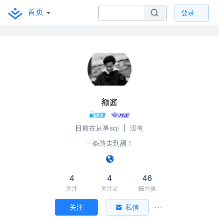
首页
登录
额酱
目前在从事sql
|
没有
一条路走到黑！
4
4
46
关注
关注者
掘力值
关注
私信