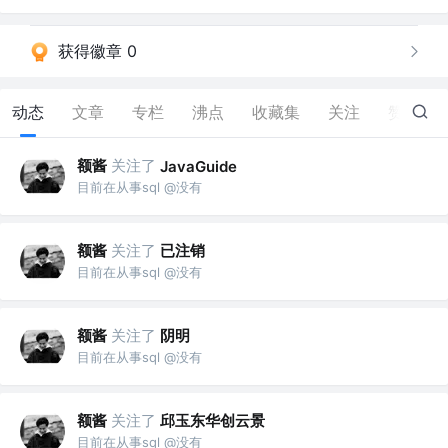
获得徽章 0
动态
文章
专栏
沸点
收藏集
关注
赞
6
额酱
关注了
JavaGuide
目前在从事sql @没有
额酱
关注了
已注销
目前在从事sql @没有
额酱
关注了
阴明
目前在从事sql @没有
额酱
关注了
邱玉东华创云景
目前在从事sql @没有