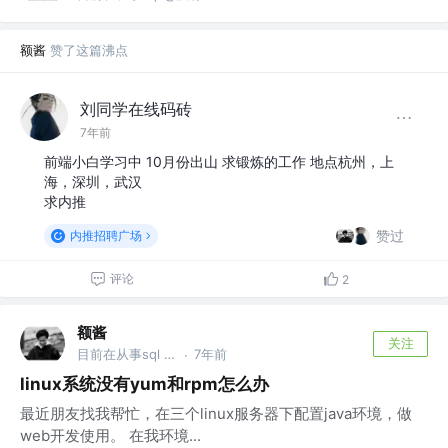
额酱
赞了这篇沸点
刘同学在线码砖
7年前
前端小白学习中 10月份出山 求锻炼的工作 地点杭州，上
海，深圳，武汉
求内推
赞过
内推招聘广场
评论
2
额酱
关注
目前在从事sql @没有
7年前
·
linux系统没有yum和rpm怎么办
最近朋友找我帮忙，在三个linux服务器下配置java环境，做
web开发使用。 在我环境...