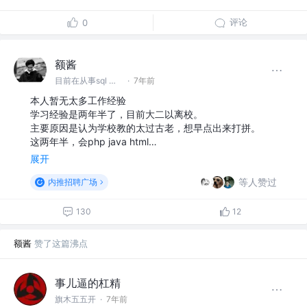
评论
0
额酱
目前在从事sql @没有
·
7年前
本人暂无太多工作经验
学习经验是两年半了，目前大二以离校。
主要原因是认为学校教的太过古老，想早点出来打拼。
这两年半，会php java html…
展开
等人赞过
内推招聘广场
130
12
额酱
赞了这篇沸点
事儿逼的杠精
旗木五五开
·
7年前