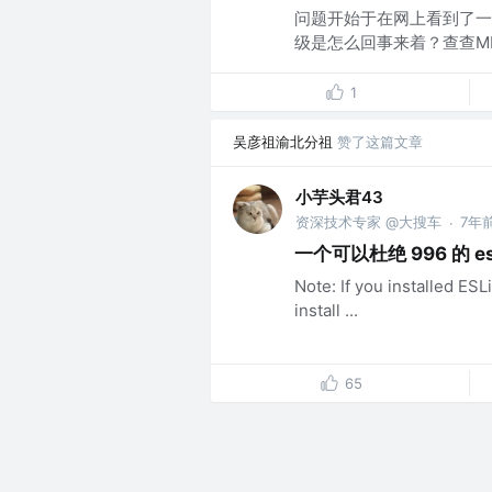
问题开始于在网上看到了一张图，
级是怎么回事来着？查查MD
1
吴彦祖渝北分祖
赞了这篇文章
小芋头君43
资深技术专家 @大搜车
7年
·
一个可以杜绝 996 的 esl
Note: If you installed ESL
install ...
65