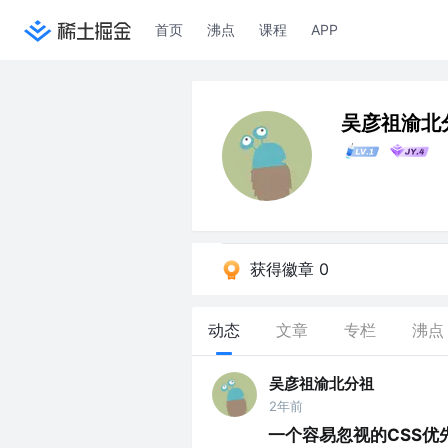
首页
沸点
课程
APP
吴彦祖渝北
获得徽章 0
动态
文章
专栏
沸点
吴彦祖渝北分祖
2年前
一个容易忽视的CSS优