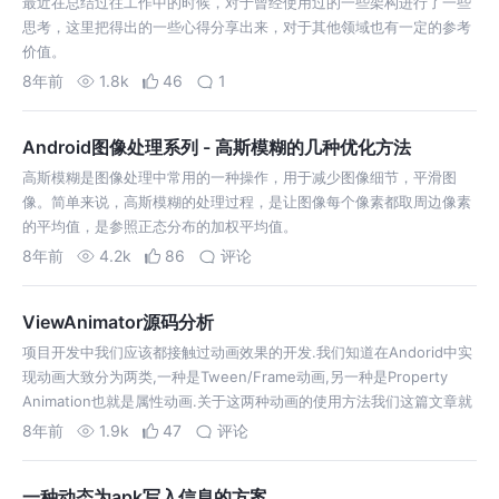
最近在总结过往工作中的时候，对于曾经使用过的一些架构进行了一些
思考，这里把得出的一些心得分享出来，对于其他领域也有一定的参考
价值。
8年前
1.8k
46
1
Android图像处理系列 - 高斯模糊的几种优化方法
高斯模糊是图像处理中常用的一种操作，用于减少图像细节，平滑图
像。简单来说，高斯模糊的处理过程，是让图像每个像素都取周边像素
的平均值，是参照正态分布的加权平均值。
8年前
4.2k
86
评论
ViewAnimator源码分析
项目开发中我们应该都接触过动画效果的开发.我们知道在Andorid中实
现动画大致分为两类,一种是Tween/Frame动画,另一种是Property
Animation也就是属性动画.关于这两种动画的使用方法我们这篇文章就
不多做讨论了。可以从这篇文章了解更多。我们这篇文章只涉及属
8年前
1.9k
47
评论
一种动态为apk写入信息的方案