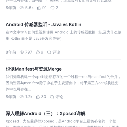
体中也可存在，当构建一个apk时，必然会对它们所含有的资源或
manifest进行合并....
8年前
5.6k
91
2
Android 传感器监听 - Java vs Kotlin
在本文中学习如何监视和使用 Android 上的传感器数据（以及为什么使
用 Kotlin 而不是 Java开发它更好）
8年前
797
9
评论
也谈Manifest与资源Merge
我们知道构建一个apk时必然存在的一个过程—res与manifest的合并，
因为资源与manifest除了存在于主资源集中，对于第三方aar或构建变
体中也可存在...
8年前
1.2k
30
评论
深入理解Android（三）：Xposed详解
Xposed，大名鼎鼎得Xposed，是Android平台上最负盛名的一个框