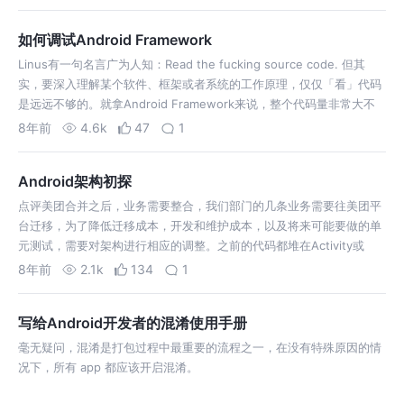
如何调试Android Framework
Linus有一句名言广为人知：Read the fucking source code. 但其
实，要深入理解某个软件、框架或者系统的工作原理，仅仅「看」代码
是远远不够的。就拿Android Framework来说，整个代码量非常大不
说，那些个动辄几万行的类如何去理解？所以我今天要
8年前
4.6k
47
1
Android架构初探
点评美团合并之后，业务需要整合，我们部门的几条业务需要往美团平
台迁移，为了降低迁移成本，开发和维护成本，以及将来可能要做的单
元测试，需要对架构进行相应的调整。之前的代码都堆在Activity或
Fragment里面，UI，业务，数据混合在一起，就使得难以单独的复用
8年前
2.1k
134
1
和扩展、测试。
写给Android开发者的混淆使用手册
毫无疑问，混淆是打包过程中最重要的流程之一，在没有特殊原因的情
况下，所有 app 都应该开启混淆。