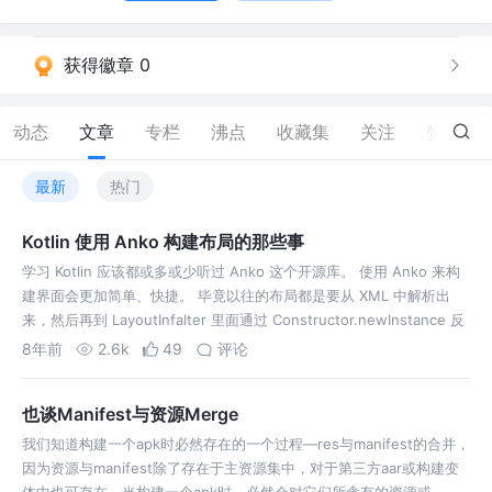
获得徽章 0
动态
文章
专栏
沸点
收藏集
关注
赞
29
最新
热门
Kotlin 使用 Anko 构建布局的那些事
学习 Kotlin 应该都或多或少听过 Anko 这个开源库。 使用 Anko 来构
建界面会更加简单、快捷。 毕竟以往的布局都是要从 XML 中解析出
来，然后再到 LayoutInfalter 里面通过 Constructor.newInstance 反
射创建出来的。而 An
8年前
2.6k
49
评论
也谈Manifest与资源Merge
我们知道构建一个apk时必然存在的一个过程—res与manifest的合并，
因为资源与manifest除了存在于主资源集中，对于第三方aar或构建变