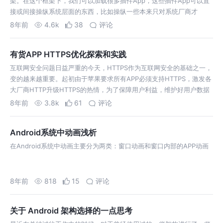
架。在这个框架下，我们可以加载很多插件App，这些插件App可以直
接或间接操纵系统层面的东西，比如操纵一些本来只对系统厂商才
open的功能....
8年前
4.6k
38
评论
有货APP HTTPS优化探索和实践
互联网安全问题日益严重的今天，HTTPS作为互联网安全的基础之一，
变的越来越重要。起初由于苹果要求所有APP必须支持HTTPS，激发各
大厂商HTTP升级HTTPS的热情，为了保障用户利益，维护好用户数据
安全，提升用户体验，有货自然也不能落于人后，随即开展全站HTT
8年前
3.8k
61
评论
Android系统中动画浅析
在Android系统中动画主要分为两类：窗口动画和窗口内部的APP动画
8年前
818
15
评论
关于 Android 架构选择的一点思考