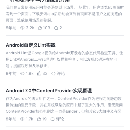
我们在日常使用应用可能会遇到以下场景。 场景1： 用户浏览h5页面时
看到一个页面，下载安装app后启动会来到首页而不是用户之前浏览的
页面，造成使用场景的割裂。
8年前
3.2k
103
2
Android自定义Lint实践
Android Lint是Google提供给Android开发者的静态代码检查工具。使
用Lint对Android工程代码进行扫描和检查，可以发现代码潜在的问
题，提醒程序员及早修正。
8年前
1.9k
33
评论
Android 7.0中ContentProvider实现原理
作为Android的四大组件之一，ContentProvider作为进程之间静态数
据传递的重要手段，其在系统级别的应用中起了重大的作用。毫无疑问
ContentProvider核心机制之一也是Binder，但和其它3大组件又有区
别。因为ContentProvider涉及数据的增删查
8年前
1.7k
19
评论