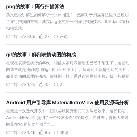
png的故事：隔行扫描算法
前文已经讲解过如何解析一张png图片，然而对于扫描算法里只是说明
了逐行扫描的方式。其实png还支持一种隔行扫描技术，即Adam7隔行
扫描算法。
8年前
806
27
评论
gif的故事：解剖表情动图的构成
在现在表情包横行的年代，相信大家对表情动图已经不陌生了，这些动
图通常就是我们使用的gif图（比如下图）。所谓动图就是会动的图片，
而其会动的原理跟动画、影视剧一样，通过连续播放图片让我们从视觉
感官上认为图片会动。那么gif图片又是如何将动图中的每一帧存储下来
8年前
1.2k
35
2
的呢，这下就需要我们动起
Android 用户引导库 MaterialIntroView 使用及源码分析
在最近一次迭代开发中，团队尝试提升部门间的沟通效率。迭代初期，
Android开发小组提到了一个经常会遇到的痛点：在过去，曾把大量时
间花在实现“新功能引导”上。
8年前
1.4k
85
评论