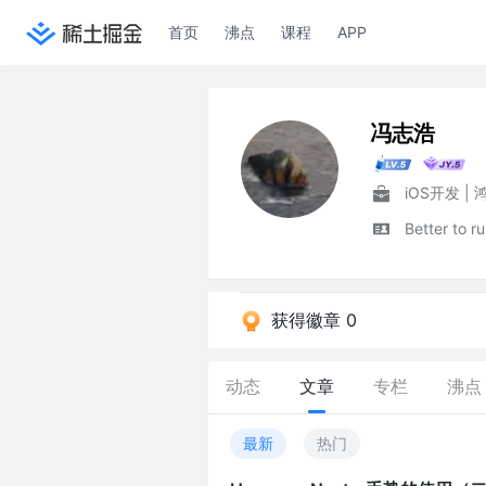
首页
沸点
课程
APP
冯志浩
iOS开发 |
Better to r
获得徽章 0
动态
文章
专栏
沸点
最新
热门