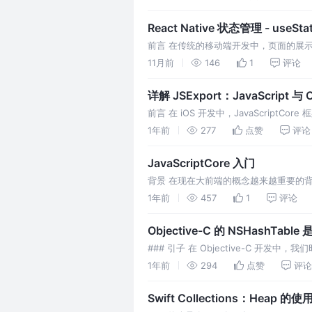
React Native 状态管理 - useSta
前言 在传统的移动端开发中，页面的展示
用下面这种命令式 UI 的方式去实现，如 
11月前
146
1
评论
详解 JSExport：JavaScript 与
前言 在 iOS 开发中，JavaScriptCo
JSExport 是这个框架中最重要的机制
1年前
277
点赞
评论
JavaScriptCore 入门
背景 在现在大前端的概念越来越重要的背景下
或者在原生代码和 JS 之间进行交互。Apple 
1年前
457
1
评论
Objective-C 的 NSHashTable
### 引子 在 Objective-C 开发
`NSSet` 是非常常用的，但它们默认会对
1年前
294
点赞
评论
Swift Collections：Heap 的使