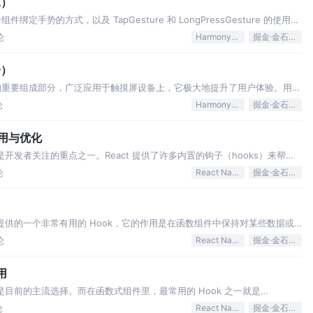
二）
手势的方式，以及 TapGesture 和 LongPressGesture 的使用，
： PanGesture：
论
HarmonyOS
掘金·金石计划
一）
的重要组成部分，广泛应用于触摸屏设备上，它极大地提升了用户体验。用户
而避免了传统物理按键的繁琐，增强了操作的便捷性和流畅性。 所
论
HarmonyOS
掘金·金石计划
的使用与优化
化一直是开发者关注的重点之一。React 提供了许多内置的钩子（hooks）来帮助
o 就是一个十分有效的工具。本文将
论
React Native
掘金·金石计划
是 React 提供的一个非常有用的 Hook，它的作用是在函数组件中保持对某些数据或
发组件重新渲染。 在之前的类组
论
React Native
掘金·金石计划
使用
式组件是目前的主流选择。而在函数式组件里，最常用的 Hook 之一就是
数组件中处理副作用（Side Effe
论
React Native
掘金·金石计划