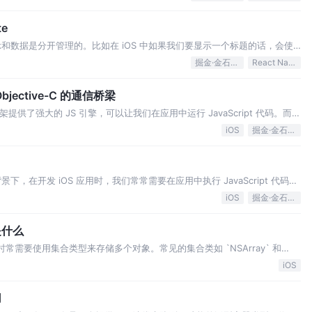
te
和数据是分开管理的。比如在 iOS 中如果我们要显示一个标题的话，会使
UIKit 中的控件： 这样实现存在一个问题就是代
掘金·金石计划
React Native
 Objective-C 的通信桥梁
re 框架提供了强大的 JS 引擎，可以让我们在应用中运行 JavaScript 代码。而
之一，它可以让我
iOS
掘金·金石计划
，在开发 iOS 应用时，我们常常需要在应用中执行 JavaScript 代码，
提供的 JavaScript
iOS
掘金·金石计划
 是什么
中，我们时常需要使用集合类型来存储多个对象。常见的集合类如 `NSArray` 和
元素进行强引用（stron
iOS
用