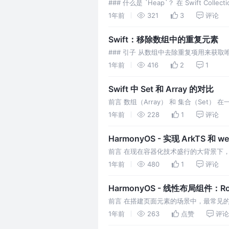
### 什么是 `Heap`？ 在 Swift C
`HeapModule` 模块内。它通过堆（hea
1年前
321
3
评论
Swift：移除数组中的重复元素
### 引子 从数组中去除重复项用来获取
`uniq` 方法，但在 `Swift` 中
1年前
416
2
1
Swift 中 Set 和 Array 的对比
前言 数组（Array） 和 集合（Se
过，在实际开发场景中，我们常常倾向于
1年前
228
1
评论
HarmonyOS - 实现 ArkTS 和
前言 在现在容器化技术盛行的大背景下，
就需要进行原生端和 web 端的数据交互
1年前
480
1
评论
HarmonyOS - 线性布局组件：Ro
前言 在搭建页面元素的场景中，最常见的就
布局：Column。 在本文中，我们就来看一下
1年前
263
点赞
评论