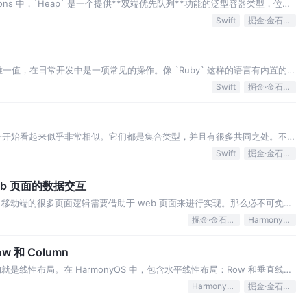
ollections 中，`Heap` 是一个提供**双端优先队列**功能的泛型容器类型，位于
p
Swift
掘金·金石计划
唯一值，在日常开发中是一项常见的操作。像 `Ruby` 这样的语言有内置的
，我们必须自己创建这样的方法。标准库并没
Swift
掘金·金石计划
t） 在一开始看起来似乎非常相似。它们都是集合类型，并且有很多共同之处。不
使用数组而非集合。虽然这不一定是个问题，但有时选择
Swift
掘金·金石计划
 web 页面的数据交互
移动端的很多页面逻辑需要借助于 web 页面来进行实现。那么必不可免的
。交互类型有以下两种： 原生端发送数据到 web 端
掘金·金石计划
HarmonyOS
w 和 Column
是线性布局。在 HarmonyOS 中，包含水平线性布局：Row 和垂直线性
 Row 和 Column 的使用方式
HarmonyOS
掘金·金石计划