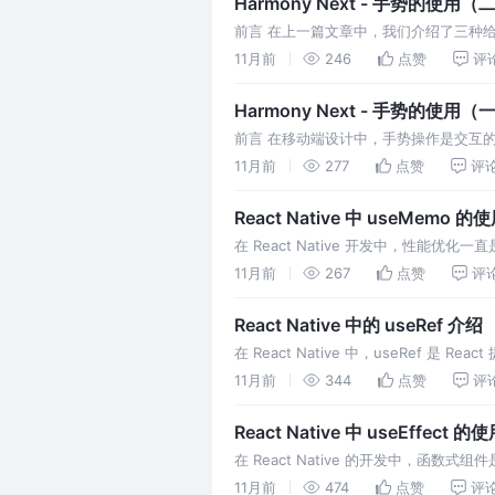
Harmony Next - 手势的使用（
前言 在上一篇文章中，我们介绍了三种给组件绑定
在本篇文章中，我们将继续介绍剩余的四种手势
11月前
246
点赞
评
Harmony Next - 手势的使用（
前言 在移动端设计中，手势操作是交互
通过手势可以直观地与设备进行互动，从
11月前
277
点赞
评
React Native 中 useMemo 
在 React Native 开发中，性能优
开发者提升应用的性能，其中 useMem
11月前
267
点赞
评
React Native 中的 useRef 介绍
在 React Native 中，useRef 
是组件的持久引用。并且它的改变不会触
11月前
344
点赞
评
React Native 中 useEffect 的
在 React Native 的开发中，函数
useEffect。它的作用简单来说就是：在函
11月前
474
点赞
评