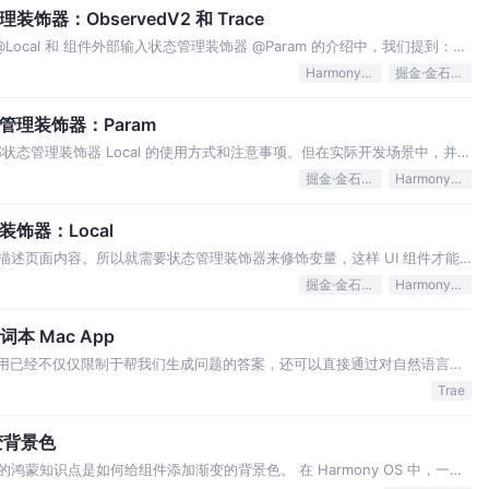
装饰器：ObservedV2 和 Trace
ocal 和 组件外部输入状态管理装饰器 @Param 的介绍中，我们提到：对
监测到类对象赋值的变化，并不能检测到属性或嵌
HarmonyOS
掘金·金石计划
态管理装饰器：Param
状态管理装饰器 Local 的使用方式和注意事项。但在实际开发场景中，并不
我们需要与外部组件进行交互，这就用到了今天要介绍的状
掘金·金石计划
HarmonyOS
装饰器：Local
来描述页面内容。所以就需要状态管理装饰器来修饰变量，这样 UI 组件才能
态管理装饰器的 V2 版本中，组件内部的数据状态管
掘金·金石计划
HarmonyOS
单词本 Mac App
的应用已经不仅仅限制于帮我们生成问题的答案，还可以直接通过对自然语言的
些简单的场景，如模版代码实现、结构简单的 UI 绘制等
Trae
变背景色
要分享的鸿蒙知识点是如何给组件添加渐变的背景色。 在 Harmony OS 中，一共