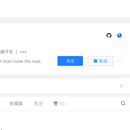
 鸿蒙开发
|
xxx
关注
私信
un than curse the road。
收藏集
关注
赞
63