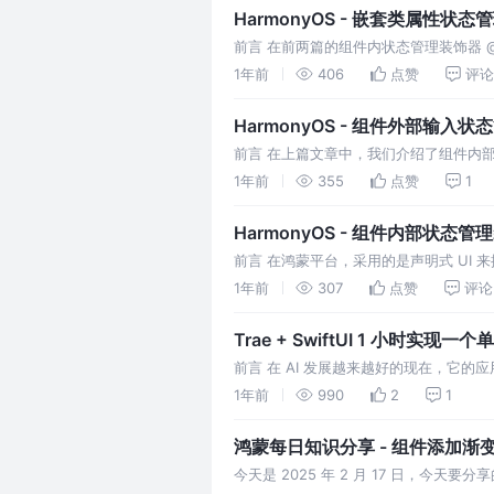
HarmonyOS - 嵌套类属性状态管理
前言 在前两篇的组件内状态管理装饰器 @L
于上面的两个装饰器装饰的类对象，只能
1年前
406
点赞
评论
HarmonyOS - 组件外部输入状
前言 在上篇文章中，我们介绍了组件内部
总是管理组件内部的状态，大部分的场景
1年前
355
点赞
1
HarmonyOS - 组件内部状态管理
前言 在鸿蒙平台，采用的是声明式 UI 
在数据变化的时候自动去更新内容。 在状
1年前
307
点赞
评论
Trae + SwiftUI 1 小时实现一个
前言 在 AI 发展越来越好的现在，它
理解帮助我们直接生成对象的代码。对于某
1年前
990
2
1
鸿蒙每日知识分享 - 组件添加渐
今天是 2025 年 2 月 17 日，今天