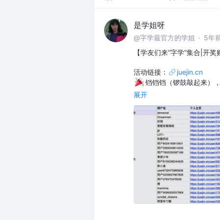
是学姐呀
@字学最官方的学姐
·
5年
【学友们来“字学”集合|开奖
活动链接：
juejin.cn
铛铛铛（锣鼓敲起来），
展开