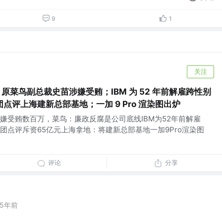
9
1
关注
）：原菜鸟副总裁史苗涉嫌受贿；IBM 为 52 年前解雇跨性别
点评上海建新总部基地；一加 9 Pro 渲染图出炉
嫌受贿数百万，菜鸟：廉政反腐是公司底线IBM为52年前解雇
团点评斥资65亿元上海拿地：将建新总部基地一加9Pro渲染图
评论
分享
5年前