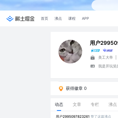
首页
沸点
课程
APP
用户29950
美工大帝
|
我是开玩笑
获得徽章 0
动态
文章
专栏
沸点
用户2995097823261
赞了这篇沸点