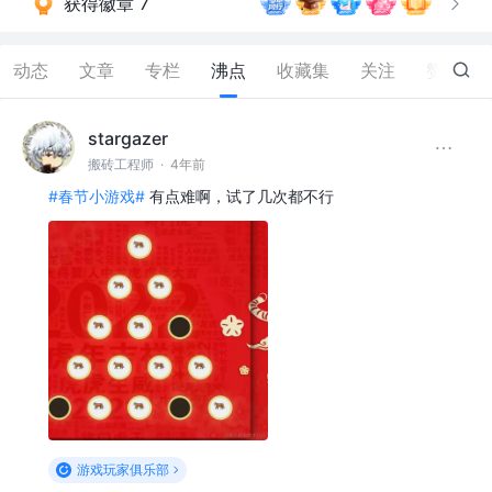
获得徽章 7
动态
文章
专栏
沸点
收藏集
关注
赞
0
stargazer
搬砖工程师
·
4年前
#春节小游戏#
有点难啊，试了几次都不行
游戏玩家俱乐部