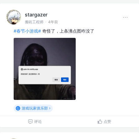
stargazer
搬砖工程师
·
4年前
#春节小游戏#
奇怪了，上条沸点图咋没了
游戏玩家俱乐部
评论
点赞