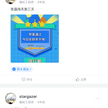
搬砖工程师
·
4年前
答题闯关第三天
我 & 掘金
评论
点赞
stargazer
搬砖工程师
·
4年前