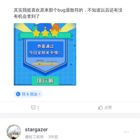
其实我挺喜欢原来那个bug退散符的，不知道以后还有没
有机会拿到了
我 & 掘金
点赞
1
stargazer
搬砖工程师
·
5年前