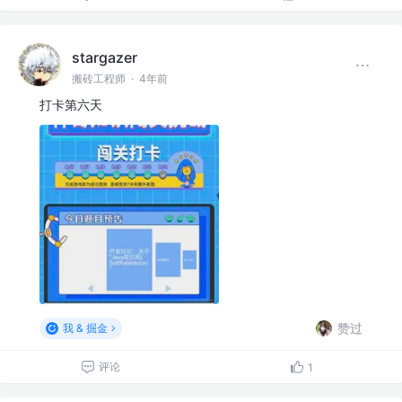
stargazer
搬砖工程师
·
4年前
打卡第六天
赞过
我 & 掘金
评论
1