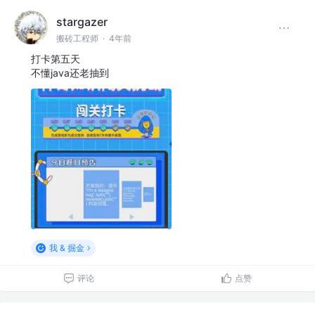
stargazer
搬砖工程师
·
4年前
打卡第五天
不懂java还老抽到
我 & 掘金
评论
点赞