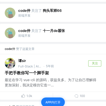
code仲
关注了
狗头军师66
前端开发
code仲
关注了
十一月de嚣张
前端开发
code仲
赞了这篇文章
谭sir
关注
5年前
Full-Stack | AI Agent
·
手把手教你写一个脚手架
最近在学习 vue-cli 的源码，获益良多。为了让自己理解得
更加深刻，我决定模仿它造一...
1.0k
100
APP内打开