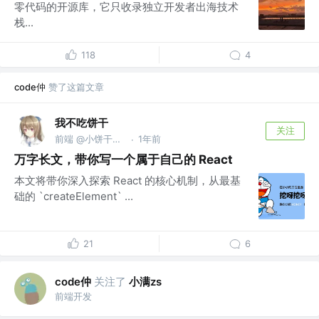
零代码的开源库，它只收录独立开发者出海技术
栈...
118
4
code仲
赞了这篇文章
我不吃饼干
关注
前端 @小饼干无限公司
1年前
·
万字长文，带你写一个属于自己的 React
本文将带你深入探索 React 的核心机制，从最基
础的 `createElement` ...
21
6
code仲
关注了
小满zs
前端开发