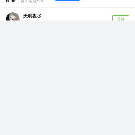
code仲
赞了这篇文章
天明夜尽
关注
全栈修炼 @前端GitHub
5年前
·
推荐程序员必备的 10 大 GitHub 仓库，前端占了 7
个！
关于猫哥，大家可以看看我的年终总结 前端工程
师的 2020 年终总结 - 乾坤未定，你我...
576
30
code仲
关注了
杨村长
前端开发
code仲
赞了这篇文章
Kay_
关注