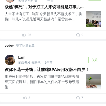
·
极越“猝死“，对于打工人来说可能是好事儿～
人生不止有打工! 前言 今天暂且先不聊技术了，换
换口味儿~ 说说最近两天极越汽车暴雷的事...
26
9
code仲
赞了这篇文章
Lam
关注
前端开发 @腾讯
2年前
·
教你不花一分钱，让前端SPA应用发版不白屏！
用户长时间停留后，再次使用进行SPA跳转去加
载页面资源时，新旧版本的文件名不一致导致渲
染...
8
7