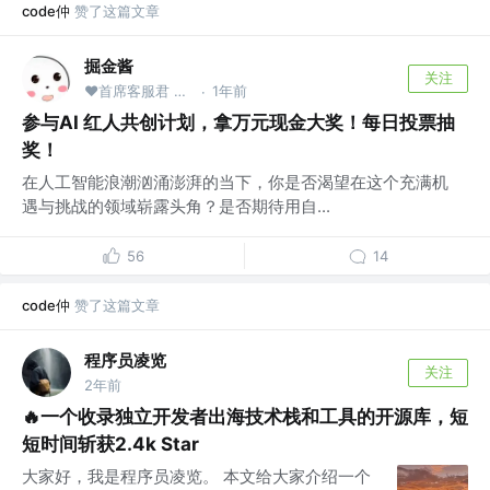
code仲
赞了这篇文章
掘金酱
关注
❤首席客服君 @掘金
1年前
·
参与AI 红人共创计划，拿万元现金大奖！每日投票抽
奖！
在人工智能浪潮汹涌澎湃的当下，你是否渴望在这个充满机
遇与挑战的领域崭露头角？是否期待用自...
56
14
code仲
赞了这篇文章
程序员凌览
关注
2年前
🔥一个收录独立开发者出海技术栈和工具的开源库，短
短时间斩获2.4k Star
大家好，我是程序员凌览。 本文给大家介绍一个