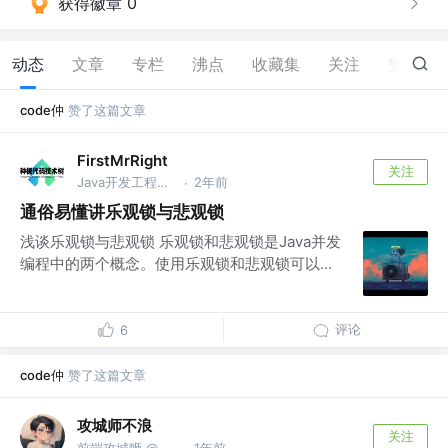
获得徽章 0
动态
文章
专栏
沸点
收藏集
关注
赞
17
code仲
赞了这篇文章
FirstMrRight
关注
Java开发工程师 @青软集团
2年前
·
通俗易懂讲乐观锁与悲观锁
浅谈乐观锁与悲观锁 乐观锁和悲观锁是Java并发
编程中的两个概念。使用乐观锁和悲观锁可以...
评论
6
code仲
赞了这篇文章
攻城师不浪
关注
前端攻城狮 @家里蹲
1年前