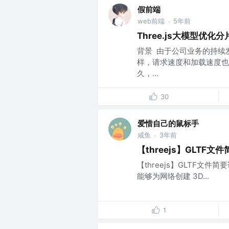
假前端
web前端
5年前
·
Three.js大模型优化
背景 ​ 由于公司业务的
样，请求速度和加载速度也从
久，...
30
爱惜自己的鼠标手
咸鱼
3年前
·
【threejs】GLTF文
【threejs】GLTF文件简要说
能够为网络创建 3D...
1