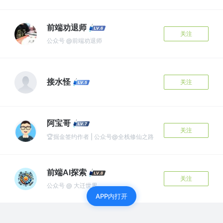
前端劝退师
关注
公众号 @前端劝退师
接水怪
关注
阿宝哥
关注
🏆掘金签约作者 | 公众号@全栈修仙之路
前端AI探索
关注
公众号 @ 大迁世界
APP内打开