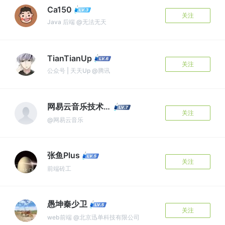
Ca150
关注
Java 后端 @无法无天
TianTianUp
关注
公众号 | 天天Up @腾讯
网易云音乐技术团队
关注
@网易云音乐
张鱼Plus
关注
前端砖工
愚坤秦少卫
关注
web前端 @北京迅单科技有限公司