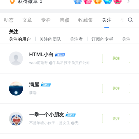
获得徽章 5
动态
文章
专栏
沸点
收藏集
关注
赞
75
关注
关注的用户
关注的团队
关注者
订阅的专栏
关注标
HTML小白
关注
web前端呀 @牛马科技不负责任公司
满屋
关注
前端
一拳一个小朋友
关注
不是年轻小伙子，是女生 @无