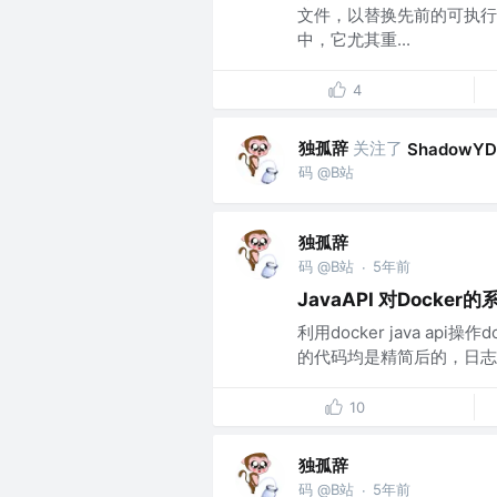
文件，以替换先前的可执行
中，它尤其重...
4
独孤辞
关注了
ShadowYD
码 @B站
独孤辞
码 @B站
5年前
·
JavaAPI 对Docker
利用docker java api操
的代码均是精简后的，日志及
10
独孤辞
码 @B站
5年前
·