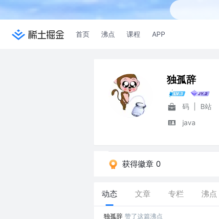
首页
沸点
课程
APP
独孤辞
码
|
B站
java
获得徽章 0
动态
文章
专栏
沸点
独孤辞
赞了这篇沸点