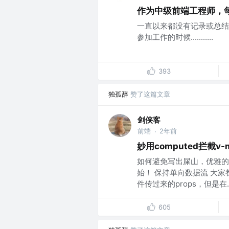
作为中级前端工程师，
一直以来都没有记录或总结
参加工作的时候...........
393
独孤辞
赞了这篇文章
剑侠客
前端
2年前
·
妙用computed拦截v
如何避免写出屎山，优雅的
始！ 保持单向数据流 大
件传过来的props，但是在..
605