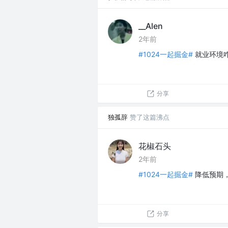
__Alen
2年前
#1024一起掘金#
就业环境咋
分享
独孤辞
赞了这篇沸点
花椒石头
2年前
#1024一起掘金#
降低预期
分享