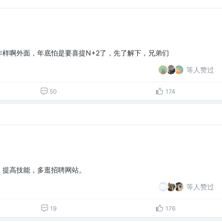
样啊外面，年底怕是要喜提N+2了，先了解下，兄弟们
等人赞过
50
174
，提高技能，多逛招聘网站。
等人赞过
19
176