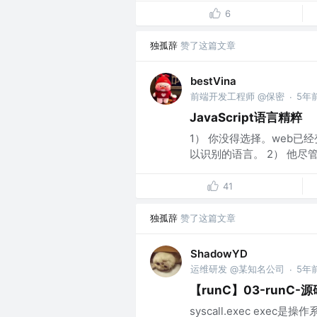
6
独孤辞
赞了这篇文章
bestVina
前端开发工程师 @保密
5年
·
JavaScript语言精粹
1） 你没得选择。web已经
以识别的语言。 2） 他尽
41
独孤辞
赞了这篇文章
ShadowYD
运维研发 @某知名公司
5年
·
【runC】03-runC-源
syscall.exec e