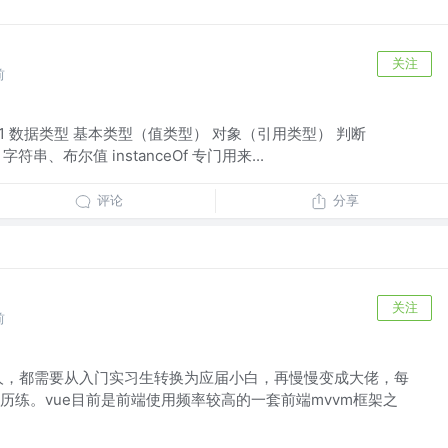
关注
前
.1 数据类型 基本类型（值类型） 对象（引用类型） 判断
值、字符串、布尔值 instanceOf 专门用来...
评论
分享
关注
前
人，都需要从入门实习生转换为应届小白，再慢慢变成大佬，每
历练。vue目前是前端使用频率较高的一套前端mvvm框架之