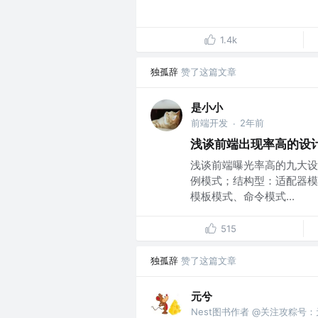
1.4k
独孤辞
赞了这篇文章
是小小
前端开发
2年前
·
浅谈前端出现率高的设
浅谈前端曝光率高的九大设
例模式；结构型：适配器模
模板模式、命令模式...
515
独孤辞
赞了这篇文章
元兮
Nest图书作者 @关注攻粽号