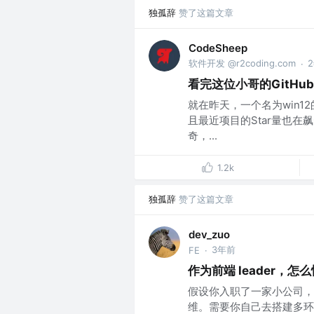
独孤辞
赞了这篇文章
CodeSheep
软件开发 @r2coding.com
·
看完这位小哥的GitHu
就在昨天，一个名为win12的
且最近项目的Star量也在飙
奇，...
1.2k
独孤辞
赞了这篇文章
dev_zuo
3年前
FE
·
作为前端 leader，
假设你入职了一家小公司，既
维。需要你自己去搭建多环境 