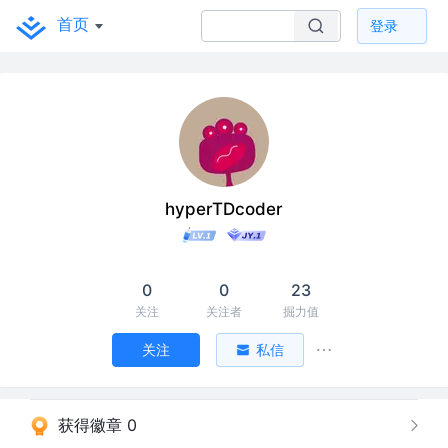
首页
登录
hyperTDcoder
0
0
23
关注
关注者
掘力值
关注
私信
获得徽章 0