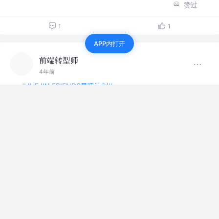
赞过
1
1
APP内打开
前端转型师
4年前
#JUEJIN FRIENDS早睡计划#
评论
点赞
前端转型师
4年前
各位大佬，vue项目中，点击左侧某个菜单，如何跳转到新
开页面独立显示
赞过
技术交流圈