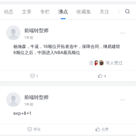
动态
文章
专栏
沸点
收藏集
关注
赞
12
前端转型师
1年前
杨瀚森，牛逼，16顺位开拓者选中，保障合同，继易建联
6顺位之后，中国进入NBA最高顺位
等人赞过
1
4
前端转型师
1年前
exp+8+1
评论
点赞